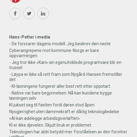
Hans-Petter i media
:
- De forsvarer dagens modell. Jeg beskrev den neste
Cyberangrepene mot kommune-Norge er bare
oppvarmingen
- Jeg tror ikke «Kari» sin egenutviklede programvare blir en
trussel
- Løypa er ikke så rett fram som Nygård-Hansen fremstiller
det
- KI-løsningene fungerer aller best rett etter oppstart
- Native var bare begynnelsen. Nå kan kundene bygge
løsningen selv
KI jukset seg til fasiten fordi døren stod åpen
Nysgjerrighet uten dømmekraft er dårlig teknologiledelse
«AI kan ødelegge arbeidsgiverløftet»
KI er ikke djevelen. Skjult bruk er problemet.
Teknologien har aldri betydd mer. Forståelsen av den forvitrer
i stillhet