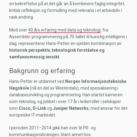
en bekreftelse på at det går an å kombinere faglig integritet,
kritisk refleksjon og formidling med relevans i et arbeidsliv i
rask endring.
Med over
40 års erfaring med data og teknologi
, fra
Assembler-programmering på 70-tallet til kunstig intelligens i
dag, representerer Hans-Petter en sjelden kombinasjon av
historisk perspektiv, teknologisk forståelse og
samfunnsmessig innsikt
.
Bakgrunn og erfaring
Hans-Petter er utdannet ved
Norges Informasjonstekniske
Høgskole
(nå en del av Westerdals), med spesialisering i
databaseutvikling og programmering. Han startet karrieren
som teknolog, og jobbet i over 17 år i lederroller i selskaper
som
Cisco, D-Link
og
Juniper Networks
, med ansvar for det
europeiske IT-markedet.
I perioden 2011–2014 gikk han over til PR- og
kommunikasjonsbransjen, blant annet hos