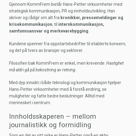
Gjennom KommFrem bistår Hans-Petter virksomheter med
strategisk kommunikasjon, PR og innholdsutvikling. Han
skriver og rådgir om alt fra
kronikker, pressemeldinger og
krisekommunikasjon
, til
internkommunikasjon,
samfunnsansvar og merkevarebygging
.
Kundene spenner fra oppstartsbedrifter til etablerte konsern,
og det på tvers av bransjer og sektorer.
Filosofien bak KommFrem er enkel, men krevende:
Hastighet
må aldri gå på bekostning av retning.
Med dyp innsikt i både teknologi og kommunikasjon hjelper
Hans-Petter virksomheter med å forstå endring, se
muligheter og fatte bedre beslutninger. Alltid med
mennesket i sentrum.
Innholdsskaperen – mellom
journalistikk og formidling
Som en del av sitt virke er Hans-Petter også en aktiv