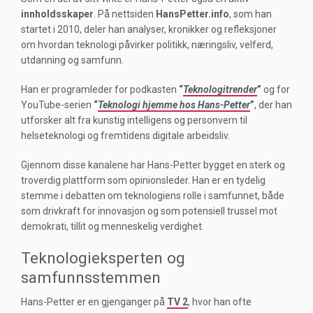
innholdsskaper
. På nettsiden
HansPetter.info
, som han
startet i 2010, deler han analyser, kronikker og refleksjoner
om hvordan teknologi påvirker politikk, næringsliv, velferd,
utdanning og samfunn.
Han er programleder for podkasten
“
Teknologitrender
”
og for
YouTube-serien
“
Teknologi hjemme hos Hans-Petter
”
, der han
utforsker alt fra kunstig intelligens og personvern til
helseteknologi og fremtidens digitale arbeidsliv.
Gjennom disse kanalene har Hans-Petter bygget en sterk og
troverdig plattform som opinionsleder. Han er en tydelig
stemme i debatten om teknologiens rolle i samfunnet, både
som drivkraft for innovasjon og som potensiell trussel mot
demokrati, tillit og menneskelig verdighet.
Teknologieksperten og
samfunnsstemmen
Hans-Petter er en gjenganger på
TV 2
, hvor han ofte