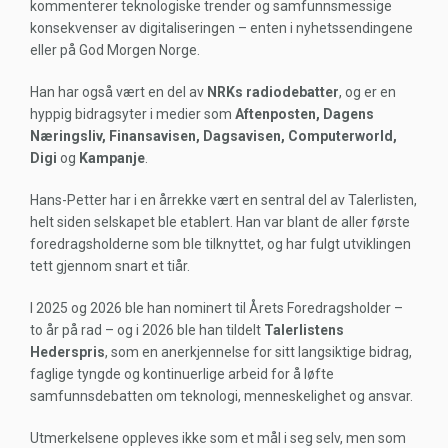
kommenterer teknologiske trender og samfunnsmessige
konsekvenser av digitaliseringen – enten i nyhetssendingene
eller på God Morgen Norge.
Han har også vært en del av
NRKs radiodebatter
, og er en
hyppig bidragsyter i medier som
Aftenposten, Dagens
Næringsliv, Finansavisen, Dagsavisen, Computerworld,
Digi
og
Kampanje
.
Hans-Petter har i en årrekke vært en sentral del av Talerlisten,
helt siden selskapet ble etablert. Han var blant de aller første
foredragsholderne som ble tilknyttet, og har fulgt utviklingen
tett gjennom snart et tiår.
I 2025 og 2026 ble han nominert til Årets Foredragsholder –
to år på rad – og i 2026 ble han tildelt
Talerlistens
Hederspris
, som en anerkjennelse for sitt langsiktige bidrag,
faglige tyngde og kontinuerlige arbeid for å løfte
samfunnsdebatten om teknologi, menneskelighet og ansvar.
Utmerkelsene oppleves ikke som et mål i seg selv, men som