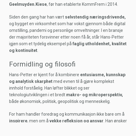
Geelmuyden.Kiese
, før han etablerte KommFrem i 2014.
Siden den gang har han vært
selvstendig næringsdrivende,
og bygget en virksomhet som har vokst gjennom både digital
omstilling, pandemi og personlige omveltninger. I en bransje
der majoriteten forsvinner etter noen få år, står Hans-Petter
igjen som et tydelig eksempel på
faglig utholdenhet, kvalitet
og kontinuitet
.
Formidling og filosofi
Hans-Petter er kjent for å kombinere
entusiasme, kunnskap
og analytisk skarphet
med evnen til å gjøre komplekst
innhold forståelig. Han løfter blikket og ser
teknologiutviklingen i et bredt
makro- og mikroperspektiv,
både økonomisk, politisk, geopolitisk og menneskelig.
For ham handler foredrag og kommunikasjon ikke bare om å
inspirere
, men om å
vekke refleksjon og ansvar
. Han ønsker
at publikum skal sitte igjen med mer enn bare energi. De skal
sitte igjen med
kunnskap, mot og nysgjerrighet
.