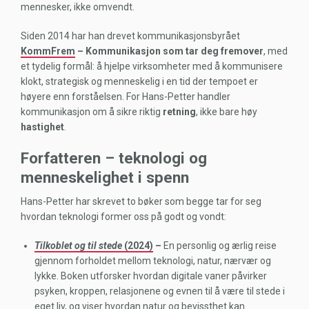
mennesker, ikke omvendt.
Siden 2014 har han drevet kommunikasjonsbyrået
KommFrem
– Kommunikasjon som tar deg fremover
, med
et tydelig formål: å hjelpe virksomheter med å kommunisere
klokt, strategisk og menneskelig i en tid der tempoet er
høyere enn forståelsen. For Hans-Petter handler
kommunikasjon om å sikre riktig
retning
, ikke bare høy
hastighet
.
Forfatteren – teknologi og
menneskelighet i spenn
Hans-Petter har skrevet to bøker som begge tar for seg
hvordan teknologi former oss på godt og vondt:
Tilkoblet og til stede
(2024)
–
En personlig og ærlig reise
gjennom forholdet mellom teknologi, natur, nærvær og
lykke. Boken utforsker hvordan digitale vaner påvirker
psyken, kroppen, relasjonene og evnen til å være til stede i
eget liv, og viser hvordan natur og bevissthet kan