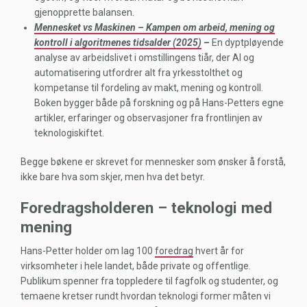
gjenopprette balansen.
Mennesket vs Maskinen – Kampen om arbeid, mening og
kontroll i algoritmenes tidsalder (2025)
–
En dyptpløyende
analyse av arbeidslivet i omstillingens tiår, der AI og
automatisering utfordrer alt fra yrkesstolthet og
kompetanse til fordeling av makt, mening og kontroll.
Boken bygger både på forskning og på Hans-Petters egne
artikler, erfaringer og observasjoner fra frontlinjen av
teknologiskiftet.
Begge bøkene er skrevet for mennesker som ønsker å forstå,
ikke bare hva som skjer, men hva det betyr.
Foredragsholderen – teknologi med
mening
Hans-Petter holder om lag 100
foredrag
hvert år for
virksomheter i hele landet, både private og offentlige.
Publikum spenner fra toppledere til fagfolk og studenter, og
temaene kretser rundt hvordan teknologi former måten vi