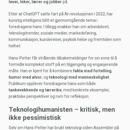
lever, leker, lærer og jobber
på.
Etter at ChatGPT satte fart på AI-revolusjonen i 2022, har
kunstig intelligens blitt et gjennomgående tema i
foredragene hans. I tillegg snakker han om arbeidslivet,
teknologitrender, sosiale medier, markedsføring,
kommunikasjon, kundereiser, psykisk helse og fremtiden som
helhet.
Hans-Petter får strålende tilbakemeldinger for sin evne til å
formidle komplekst stoff på en tilgjengelig og engasjerende
måte. Han er kjent for å kombinere
fakta med fortelling
,
humor med alvor
, og
teknologi med menneskelighet
.
Publikum opplever foredragene hans som både
tankevekkende og lærerike
, med konkrete eksempler,
praktiske perspektiver og rom for refleksjon.
Teknologihumanisten – kritisk, men
ikke pessimistisk
Selv om Hans-Petter har brukt teknologi siden Assembler på