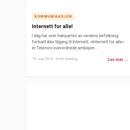
KOMMUNIKASJON
Internett for alle!
I dag har over halvparten av verdens befolkning
fortsatt ikke tilgang til Internett. «Internett for alle»
er Telenors overordnede ambisjon....
19. mai 2014 · 4 min lesning
Les mer →