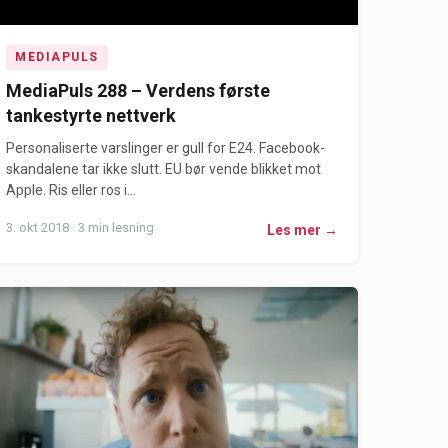
MEDIAPULS
MediaPuls 288 – Verdens første
tankestyrte nettverk
Personaliserte varslinger er gull for E24. Facebook-
skandalene tar ikke slutt. EU bør vende blikket mot
Apple. Ris eller ros i...
3. okt 2018 · 3 min lesning
Les mer →