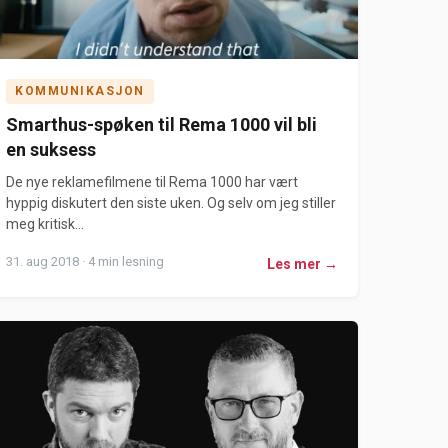
KOMMUNIKASJON
Smarthus-spøken til Rema 1000 vil bli
en suksess
De nye reklamefilmene til Rema 1000 har vært
hyppig diskutert den siste uken. Og selv om jeg stiller
meg kritisk...
31. aug 2018 · 4 min lesning
Les mer →