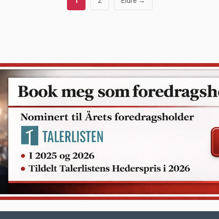
1
2
Eldre →