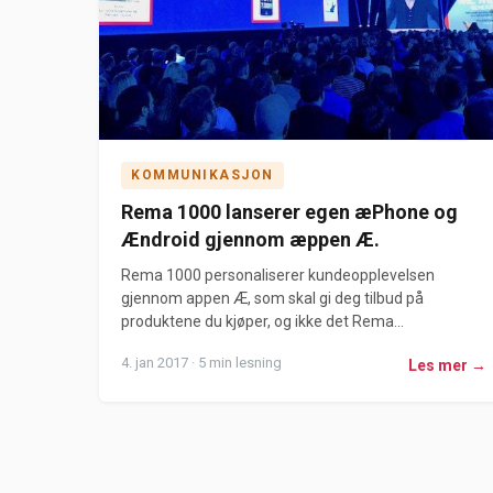
KOMMUNIKASJON
Rema 1000 lanserer egen æPhone og
Ændroid gjennom æppen Æ.
Rema 1000 personaliserer kundeopplevelsen
gjennom appen Æ, som skal gi deg tilbud på
produktene du kjøper, og ikke det Rema...
4. jan 2017 · 5 min lesning
Les mer →