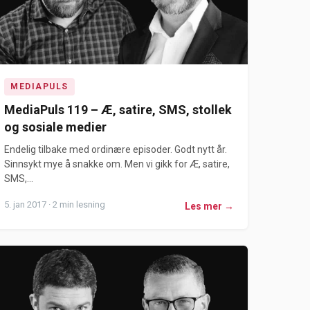
MEDIAPULS
MediaPuls 119 – Æ, satire, SMS, stollek
og sosiale medier
Endelig tilbake med ordinære episoder. Godt nytt år.
Sinnsykt mye å snakke om. Men vi gikk for Æ, satire,
SMS,...
5. jan 2017 · 2 min lesning
Les mer →