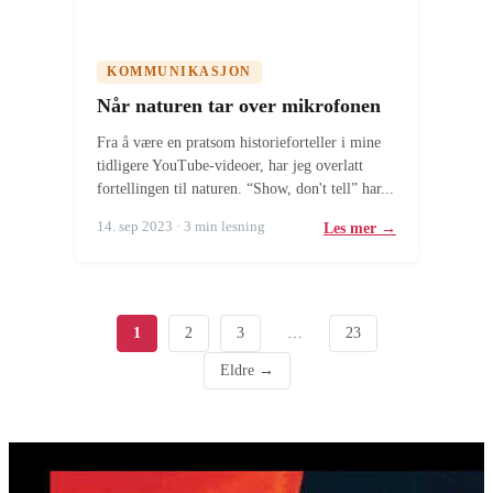
KOMMUNIKASJON
Når naturen tar over mikrofonen
Fra å være en pratsom historieforteller i mine
tidligere YouTube-videoer, har jeg overlatt
fortellingen til naturen. “Show, don't tell” har...
14. sep 2023 · 3 min lesning
Les mer →
1
2
3
…
23
Eldre →