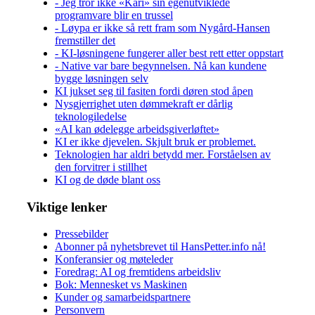
- Jeg tror ikke «Kari» sin egenutviklede
programvare blir en trussel
- Løypa er ikke så rett fram som Nygård-Hansen
fremstiller det
- KI-løsningene fungerer aller best rett etter oppstart
- Native var bare begynnelsen. Nå kan kundene
bygge løsningen selv
KI jukset seg til fasiten fordi døren stod åpen
Nysgjerrighet uten dømmekraft er dårlig
teknologiledelse
«AI kan ødelegge arbeidsgiverløftet»
KI er ikke djevelen. Skjult bruk er problemet.
Teknologien har aldri betydd mer. Forståelsen av
den forvitrer i stillhet
KI og de døde blant oss
Viktige lenker
Pressebilder
Abonner på nyhetsbrevet til HansPetter.info nå!
Konferansier og møteleder
Foredrag: AI og fremtidens arbeidsliv
Bok: Mennesket vs Maskinen
Kunder og samarbeidspartnere
Personvern