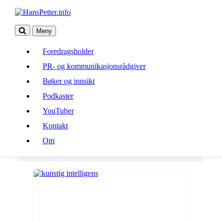
Meny
Foredragsholder
Foredragsholder
PR- og kommunikasjonsrådgiver
PR- og kommunikasjonsrådgiver
Bøker og innsikt
Bøker og innsikt
Podkaster
Podkaster
YouTuber
Kontakt
YouTuber
Om
Kontakt
Om
kommunikasjon