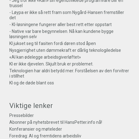
- Jeg tror ikke «Kari» sin egenutviklede programvare blir en
trussel
- Løypa er ikke så rett fram som Nygård-Hansen fremstiller
det
- KI-løsningene fungerer aller best rett etter oppstart
- Native var bare begynnelsen. Nå kan kundene bygge
løsningen selv
KI jukset seg til fasiten fordi døren stod åpen
Nysgjerrighet uten dømmekraft er dårlig teknologiledelse
«AI kan ødelegge arbeidsgiverløftet»
KI er ikke djevelen. Skjult bruk er problemet.
Teknologien har aldri betydd mer. Forståelsen av den forvitrer
i stillhet
KI og de døde blant oss
Viktige lenker
Pressebilder
Abonner på nyhetsbrevet til HansPetter.info nå!
Konferansier og møteleder
Foredrag: AI og fremtidens arbeidsliv