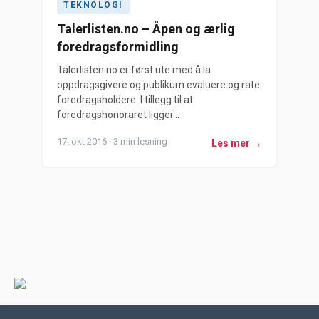
TEKNOLOGI
Talerlisten.no – Åpen og ærlig
foredragsformidling
Talerlisten.no er først ute med å la
oppdragsgivere og publikum evaluere og rate
foredragsholdere. I tillegg til at
foredragshonoraret ligger...
17. okt 2016 · 3 min lesning
Les mer →