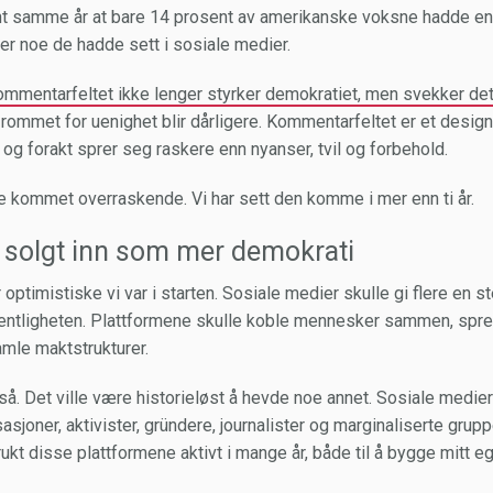
 samme år at bare 14 prosent av amerikanske voksne hadde endr
ter noe de hadde sett i sosiale medier.
ommentarfeltet ikke lenger styrker demokratiet, men svekker de
 rommet for uenighet blir dårligere. Kommentarfeltet er et design
 og forakt sprer seg raskere enn nyanser, tvil og forbehold.
ke kommet overraskende. Vi har sett den komme i mer enn ti år.
 solgt inn som mer demokrati
 optimistiske vi var i starten. Sosiale medier skulle gi flere e
fentligheten. Plattformene skulle koble mennesker sammen, spr
amle maktstrukturer.
. Det ville være historieløst å hevde noe annet. Sosiale medier 
sjoner, aktivister, gründere, journalister og marginaliserte grupp
ukt disse plattformene aktivt i mange år, både til å bygge mitt eg