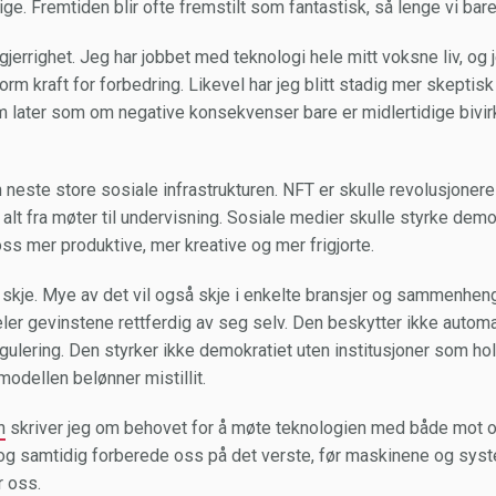
ige. Fremtiden blir ofte fremstilt som fantastisk, så lenge vi ba
gjerrighet. Jeg har jobbet med teknologi hele mitt voksne liv, og 
m kraft for forbedring. Likevel har jeg blitt stadig mer skeptisk 
later som om negative konsekvenser bare er midlertidige bivir
 neste store sosiale infrastrukturen. NFT er skulle revolusjonere 
 alt fra møter til undervisning. Sosiale medier skulle styrke demo
oss mer produktive, mer kreative og mer frigjorte.
 skje. Mye av det vil også skje i enkelte bransjer og sammenheng
ler gevinstene rettferdig av seg selv. Den beskytter ikke automa
gulering. Den styrker ikke demokratiet uten institusjoner som ho
smodellen belønner mistillit.
n
skriver jeg om behovet for å møte teknologien med både mot o
 og samtidig forberede oss på det verste, før maskinene og sys
r oss.