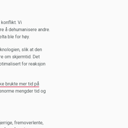
onflikt. Vi
ere å dehumanisere andre.
ta ble for høy.
knologien, slik at den
are om skjermtid. Det
timalisert for reaksjon
kke brukte mer tid på
er enorme mengder tid og
errige, fremoverlente,