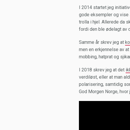
I 2014 startet jeg initiati
gode eksempler og vise at 
trolla i hjel. Allerede da 
fordi den ble ødelagt av
Samme år skrev jeg at
ko
men en erkjennelse av at
mobbing, hatprat og sjikan
I 2018 skrev jeg at det
ik
verdiløst, eller at man al
polarisering, samtidig s
God Morgen Norge, hvor je