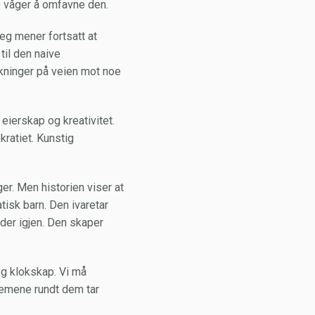
re våger å omfavne den.
jeg mener fortsatt at
til den naive
kninger på veien mot noe
eierskap og kreativitet.
kratiet. Kunstig
er. Men historien viser at
tisk barn. Den ivaretar
lder igjen. Den skaper
g klokskap. Vi må
temene rundt dem tar