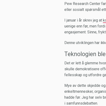
Pew Research Center fant
eller sosialt spørsmål et
I januar i år skrev jeg at
k
uenige enn før, men fordi
engasjement. Sinne, frykt
Denne utviklingen har ik
Teknologien ble
Det er lett å glemme hvor
skulle demokratisere of
fellesskap og utfordre g
Mye av dette skjedde også
enkeltmennesker, organisa
hadde før. Jeg har selv br
i samfunnsdebatten.