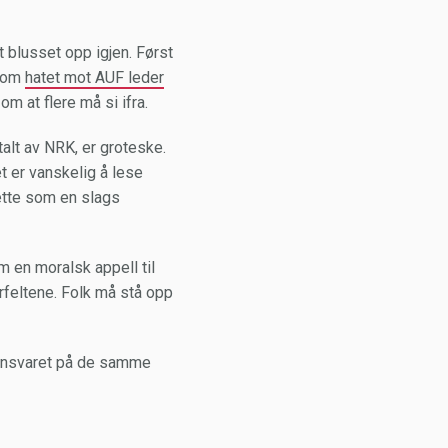
 blusset opp igjen. Først
t om
hatet mot AUF leder
m at flere må si ifra.
alt av NRK, er groteske.
t er vanskelig å lese
dette som en slags
m en moralsk appell til
feltene. Folk må stå opp
er ansvaret på de samme