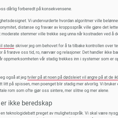
ss dårlig forberedt på konsekvensene.
hetsdesignet. Vi undervurderte hvordan algoritmer ville belønne k
onymitet, distanse og fravær av kroppsspråk ville gjøre det lett
t moderate stemmer ville trekke seg unna når kostnaden ved å del
til stede
skriver jeg om behovet for å ta tilbake kontrollen over te
or å frarøve oss tid, ro, nærvær og relasjoner. Det handler ikke b
når oppmerksomheten vår stadig trekkes inn i systemer som er op
 jeg også at jeg
tviler på at noen på dødsleiet vil angre på at de i
att litt på spissen, men poenget blir stadig mer alvorlig. Vi bruk
tale rom som ofte gjør oss sintere, mer slitne og mer alene.
er ikke beredskap
 en teknologidebatt preget av mulighetsspråk. Vi skal være nysgj