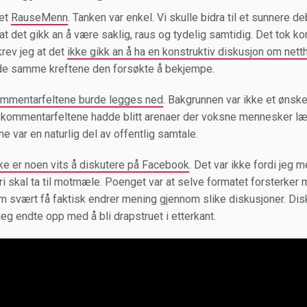
vet
RauseMenn
. Tanken var enkel. Vi skulle bidra til et sunnere d
det gikk an å være saklig, raus og tydelig samtidig. Det tok kort t
skrev jeg at det
ikke gikk an å ha en konstruktiv diskusjon om nett
 de samme kreftene den forsøkte å bekjempe.
mmentarfeltene burde legges ned
. Bakgrunnen var ikke et ønske
 kommentarfeltene hadde blitt arenaer der voksne mennesker læ
e var en naturlig del av offentlig samtale.
ke er noen vits å diskutere på Facebook
. Det var ikke fordi jeg 
dri skal ta til motmæle. Poenget var at selve formatet forsterker 
om svært få faktisk endrer mening gjennom slike diskusjoner. Dis
g endte opp med å bli drapstruet i etterkant.