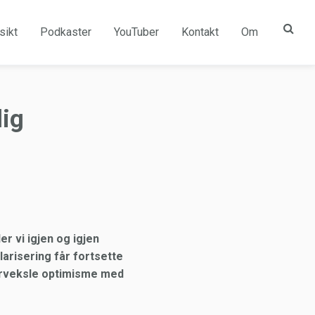
sikt
Podkaster
YouTuber
Kontakt
Om
lig
r vi igjen og igjen
arisering får fortsette
 forveksle optimisme med