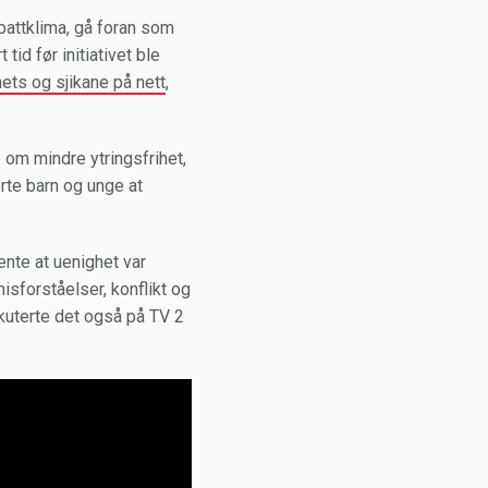
ebattklima, gå foran som
id før initiativet ble
hets og sjikane på nett
,
 om mindre ytringsfrihet,
rte barn og unge at
mente at uenighet var
misforståelser, konflikt og
kuterte det også på TV 2