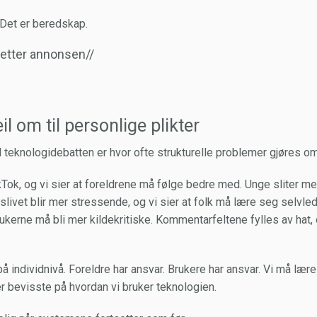
Det er beredskap.
r etter annonsen//
il om til personlige plikter
eknologidebatten er hvor ofte strukturelle problemer gjøres om 
kTok, og vi sier at foreldrene må følge bedre med. Unge sliter m
slivet blir mer stressende, og vi sier at folk må lære seg selvl
rukerne må bli mer kildekritiske. Kommentarfeltene fylles av hat, o
på individnivå. Foreldre har ansvar. Brukere har ansvar. Vi må lære
r bevisste på hvordan vi bruker teknologien.