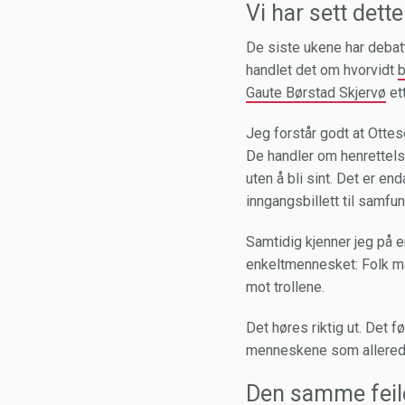
Vi har sett dette
De siste ukene har debat
handlet det om hvorvidt
b
Gaute Børstad Skjervø
et
Jeg forstår godt at Otte
De handler om henrettelse
uten å bli sint. Det er e
inngangsbillett til samfu
Samtidig kjenner jeg på e
enkeltmennesket: Folk må
mot trollene.
Det høres riktig ut. Det 
menneskene som allerede 
Den samme feil