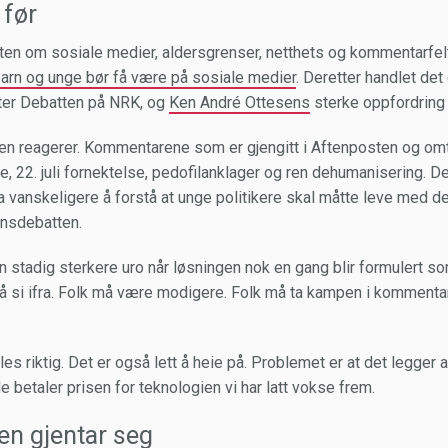
 før
ten om sosiale medier, aldersgrenser, netthets og kommentarfelt
arn og unge bør få være på sosiale medier
. Deretter handlet de
ter Debatten på NRK, og
Ken André Ottesens
sterke oppfordring o
sen reagerer. Kommentarene som er gjengitt i Aftenposten og omt
, 22. juli fornektelse, pedofilanklager og ren dehumanisering. De
nda vanskeligere å forstå at unge politikere skal måtte leve med 
nnsdebatten.
n stadig sterkere uro når løsningen nok en gang blir formulert so
 si ifra. Folk må være modigere. Folk må ta kampen i kommentar
føles riktig. Det er også lett å heie på. Problemet er at det legg
betaler prisen for teknologien vi har latt vokse frem.
en gjentar seg