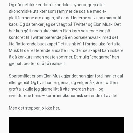
Og når det ikke er data-skandaler, cyberangrep eller
økonomiske utsikter som rammer de sosiale medie-
plattformene om dagen, så er det lederne selv som bidrar til
kaos. Og da tenker jeg selvsagt på Twitter og Elon Musk. Det
har kun gått noen uker siden Elon kom valsende inn på
kontoret til Twitter bærende på en porselensvask, med det
lite flatterende budskapet “let it sink in”. I forrige uke fortalte
Musk til de resterende ansatte i Twitter selskapet kan risikere
å gå konkurs innen neste sommer. Et mulig “endgame” han
gjør sitt beste for å få realisert.
Spørsmålet er om Elon Musk gjør det han gjør fordi han er gal
eller genial. Og hvis han er genial, og velger å kjøre Twitter i
grøfta, skulle jeg gjerne likt å vite hvordan han – og
investorene hans – kommer økonomisk seirende ut av det.
Men det stopper jo ikke her.