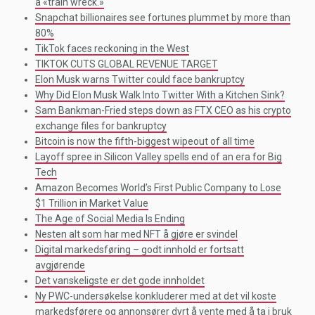
a «train wreck.»
Snapchat billionaires see fortunes plummet by more than
80%
TikTok faces reckoning in the West
TIKTOK CUTS GLOBAL REVENUE TARGET
Elon Musk warns Twitter could face bankruptcy
Why Did Elon Musk Walk Into Twitter With a Kitchen Sink?
Sam Bankman-Fried steps down as FTX CEO as his crypto
exchange files for bankruptcy
Bitcoin is now the fifth-biggest wipeout of all time
Layoff spree in Silicon Valley spells end of an era for Big
Tech
Amazon Becomes World’s First Public Company to Lose
$1 Trillion in Market Value
The Age of Social Media Is Ending
Nesten alt som har med NFT å gjøre er svindel
Digital markedsføring – godt innhold er fortsatt
avgjørende
Det vanskeligste er det gode innholdet
Ny PWC-undersøkelse konkluderer med at det vil koste
markedsførere og annonsører dyrt å vente med å ta i bruk