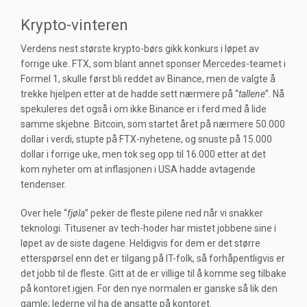
Krypto-vinteren
Verdens nest største krypto-børs gikk konkurs i løpet av
forrige uke. FTX, som blant annet sponser Mercedes-teamet i
Formel 1, skulle først bli reddet av Binance, men de valgte å
trekke hjelpen etter at de hadde sett nærmere på “
tallene
”. Nå
spekuleres det også i om ikke Binance er i ferd med å lide
samme skjebne. Bitcoin, som startet året på nærmere 50.000
dollar i verdi, stupte på FTX-nyhetene, og snuste på 15.000
dollar i forrige uke, men tok seg opp til 16.000 etter at det
kom nyheter om at inflasjonen i USA hadde avtagende
tendenser.
Over hele “
fjøla
” peker de fleste pilene ned når vi snakker
teknologi. Titusener av tech-hoder har mistet jobbene sine i
løpet av de siste dagene. Heldigvis for dem er det større
etterspørsel enn det er tilgang på IT-folk, så forhåpentligvis er
det jobb til de fleste. Gitt at de er villige til å komme seg tilbake
på kontoret igjen. For den nye normalen er ganske så lik den
gamle; lederne vil ha de ansatte på kontoret.