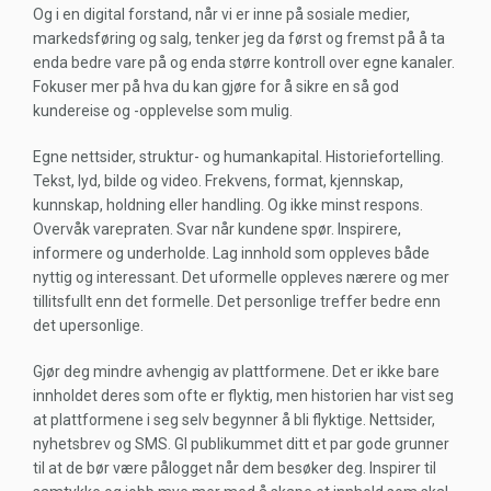
Og i en digital forstand, når vi er inne på sosiale medier,
markedsføring og salg, tenker jeg da først og fremst på å ta
enda bedre vare på og enda større kontroll over egne kanaler.
Fokuser mer på hva du kan gjøre for å sikre en så god
kundereise og -opplevelse som mulig.
Egne nettsider, struktur- og humankapital. Historiefortelling.
Tekst, lyd, bilde og video. Frekvens, format, kjennskap,
kunnskap, holdning eller handling. Og ikke minst respons.
Overvåk varepraten. Svar når kundene spør. Inspirere,
informere og underholde. Lag innhold som oppleves både
nyttig og interessant. Det uformelle oppleves nærere og mer
tillitsfullt enn det formelle. Det personlige treffer bedre enn
det upersonlige.
Gjør deg mindre avhengig av plattformene. Det er ikke bare
innholdet deres som ofte er flyktig, men historien har vist seg
at plattformene i seg selv begynner å bli flyktige. Nettsider,
nyhetsbrev og SMS. GI publikummet ditt et par gode grunner
til at de bør være pålogget når dem besøker deg. Inspirer til