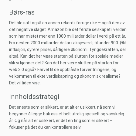
Børs-ras
Det ble satt også en annen rekord i forrige uke – også den av
det negative slaget. Amazon ble det første selskapet i verden
som har mistet mer enn 1000 milliarder dollar i verdi på ett år.
Fra nesten 2000 milliarder dollar i aksjeverdi, til under 900. Økt
inflasjon, dyrere priser, dårligere økonomi. Tyngdekraften, der
altså.
Kan det her være starten på slutten for sosiale medier
slik vi kjenner det? Kan det her være slutten på starten for
web 3.0 også? Farvel til de oppblåste forventningene, og
velkommen til ekte verdiskapning og økonomisk realisme?
Det vil tiden vise.
Innholdsstrategi
Det eneste som er sikkert, er at alt er usikkert, nå som vi
begynner å legge bak oss et helt utrolig spesielt og vanskelig
år. Og når alt er usikkert, er det én ting som er sikkert –
fokuser på det du kan kontrollere selv.