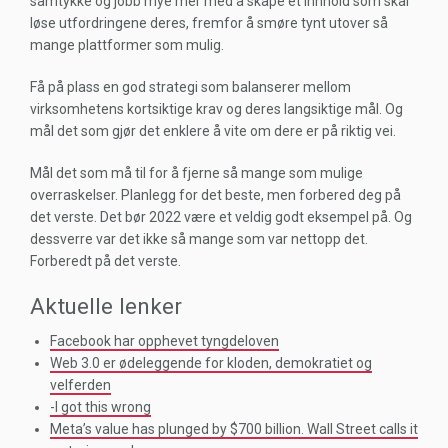
samtykke og jobb mye mer med å skape et innhold som skal
løse utfordringene deres, fremfor å smøre tynt utover så
mange plattformer som mulig.
Få på plass en god strategi som balanserer mellom
virksomhetens kortsiktige krav og deres langsiktige mål. Og
mål det som gjør det enklere å vite om dere er på riktig vei.
Mål det som må til for å fjerne så mange som mulige
overraskelser. Planlegg for det beste, men forbered deg på
det verste. Det bør 2022 være et veldig godt eksempel på. Og
dessverre var det ikke så mange som var nettopp det.
Forberedt på det verste.
Aktuelle lenker
Facebook har opphevet tyngdeloven
Web 3.0 er ødeleggende for kloden, demokratiet og
velferden
-I got this wrong
Meta’s value has plunged by $700 billion. Wall Street calls it