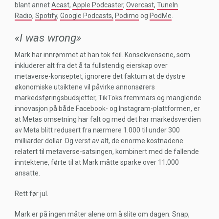
blant annet
Acast
,
Apple Podcaster
,
Overcast
,
TuneIn
Radio
,
Spotify
,
Google Podcasts,
Podimo
og
PodMe
.
«I was wrong»
Mark har innrømmet at han tok feil. Konsekvensene, som
inkluderer alt fra det å ta fullstendig eierskap over
metaverse-konseptet, ignorere det faktum at de dystre
økonomiske utsiktene vil påvirke annonsørers
markedsføringsbudsjetter, TikToks fremmars og manglende
innovasjon på både Facebook- og Instagram-plattformen, er
at Metas omsetning har falt og med det har markedsverdien
av Meta blitt redusert fra nærmere 1.000 til under 300
milliarder dollar. Og verst av alt, de enorme kostnadene
relatert til metaverse-satsingen, kombinert med de fallende
inntektene, førte til at Mark måtte sparke over 11.000
ansatte.
Rett før jul.
Mark er på
ingen måter alene om å slite om dagen. Snap,