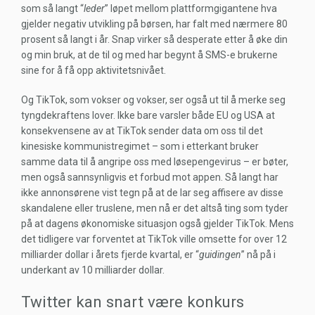
som så langt “
leder
” løpet mellom plattformgigantene hva
gjelder negativ utvikling på børsen, har falt med nærmere 80
prosent så langt i år. Snap virker så desperate etter å øke din
og min bruk, at de til og med har begynt å SMS-e brukerne
sine for å få opp aktivitetsnivået.
Og TikTok, som vokser og vokser, ser også ut til å merke seg
tyngdekraftens lover. Ikke bare varsler både EU og USA at
konsekvensene av at TikTok sender data om oss til det
kinesiske kommunistregimet – som i etterkant bruker
samme data til å angripe oss med løsepengevirus – er bøter,
men også sannsynligvis et forbud mot appen. Så langt har
ikke annonsørene vist tegn på at de lar seg affisere av disse
skandalene eller truslene, men nå er det altså ting som tyder
på at dagens økonomiske situasjon også gjelder TikTok. Mens
det tidligere var forventet at TikTok ville omsette for over 12
milliarder dollar i årets fjerde kvartal, er “
guidingen
” nå på i
underkant av 10 milliarder dollar.
Twitter kan snart være konkurs