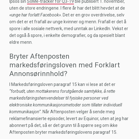
Ipsos sin
SoMe-tracker for Q3-19
ble publisert 1. november,
uten de store endringene. I flere år har det blitt hevdet at de
«unge har forlatt Facebook»
. Det er en grov overdrivelse, selv
om det er et frafall av unge kvinner og menn. Frafall er det å
spore i alle sosiale nettverk, med unntak av LinkedIn. Vekst er
det også å spore, i enkelte demografier, og da spesielt blant
eldre menn.
Bryter Aftenposten
markedsføringsloven med Forklart
Annonsørinnhold?
I Markedsføringsloven paragraf 15 kan vi lese at det er
“forbudt, uten mottakerens forutgående samtykke, å rette
markedsføringshenvendelser til fysiske personer ved
elektroniske kommunikasjonsmetoder som tillater individuell
kommunikasjon”
. Når Aftenposten velger å sende meg
reklamefinansierte episoder, levert av Equinor, uten at jeg har
abonnert på det, så er det grunn til å spørre seg om ikke
Aftenposten bryter markedsføringslovens paragraf 15.