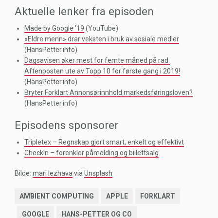
Aktuelle lenker fra episoden
Made by Google ’19
(YouTube)
«Eldre menn» drar veksten i bruk av sosiale medier
(HansPetter.info)
Dagsavisen øker mest for femte måned på rad.
Aftenposten ute av Topp 10 for første gang i 2019!
(HansPetter.info)
Bryter Forklart Annonsørinnhold markedsføringsloven?
(HansPetter.info)
Episodens sponsorer
Tripletex – Regnskap gjort smart, enkelt og effektivt
CheckIn – forenkler påmelding og billettsalg
Bilde:
mari lezhava
via
Unsplash
AMBIENT COMPUTING
APPLE
FORKLART
GOOGLE
HANS-PETTER OG CO