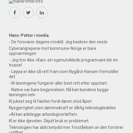
Hans-Petter i media
:
- De forsvarer dagens modell. Jeg beskrev den neste
Cyberangrepene mot kommune-Norge er bare
oppvarmingen
- Jeg tror ikke «Kari» sin egenutviklede programvare blir en
trussel
- Løypa er ikke så rett fram som Nygård-Hansen fremstiller
det
- KI-løsningene fungerer aller best rett etter oppstart
- Native var bare begynnelsen. Nå kan kundene bygge
løsningen selv
KI jukset seg til fasiten fordi døren stod åpen
Nysgjerrighet uten dømmekraft er dårlig teknologiledelse
«AI kan ødelegge arbeidsgiverløftet»
KI er ikke djevelen. Skjult bruk er problemet.
Teknologien har aldri betydd mer. Forståelsen av den forvitrer
i stillhet