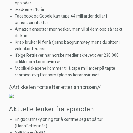
episoder
iPad-en er 10 år
Facebook og Google kan tape 44 milliarder dollar i
annonseinntekter
Amazon ansetter mennesker, men vil si dem opp så raskt
de kan
Krisp bruker KI for å fjerne bakgrunnstøy mens du sitter i
videokonferanse
Ifølge Retriever har norske medier skrevet over 230.000
artikler om koronaviruset
Mobilselskapene kommer til å tape milliarder på tapte
roaming-avgifter som følge av koronaviruset
//Artikkelen fortsetter etter annonsen//
Aktuelle lenker fra episoden
En god unnskyldning for å komme seg ut på tur
(HansPetter.info)
NRK Kurer
(NRK)