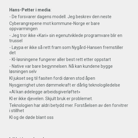
Hans-Petter i media
:
- De forsvarer dagens modell. Jeg beskrev den neste
Cyberangrepene mot kommune-Norge er bare
oppvarmingen
- Jeg tror ikke «Kari» sin egenutviklede programvare blir en
trussel
- Løypa er ikke så rett fram som Nygård-Hansen fremstiller
det
- KI-løsningene fungerer aller best rett etter oppstart
- Native var bare begynnelsen. Nå kan kundene bygge
løsningen selv
KI jukset seg til fasiten fordi døren stod åpen
Nysgjerrighet uten dømmekraft er dårlig teknologiledelse
«AI kan ødelegge arbeidsgiverløftet»
KI er ikke djevelen. Skjult bruk er problemet.
Teknologien har aldri betydd mer. Forståelsen av den forvitrer
i stillhet
KI og de døde blant oss