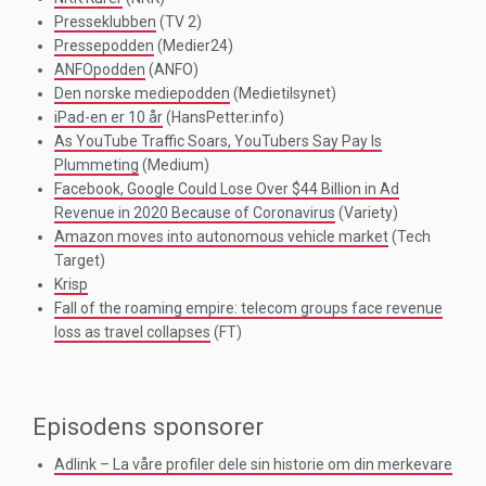
Presseklubben
(TV 2)
Pressepodden
(Medier24)
ANFOpodden
(ANFO)
Den norske mediepodden
(Medietilsynet)
iPad-en er 10 år
(HansPetter.info)
As YouTube Traffic Soars, YouTubers Say Pay Is
Plummeting
(Medium)
Facebook, Google Could Lose Over $44 Billion in Ad
Revenue in 2020 Because of Coronavirus
(Variety)
Amazon moves into autonomous vehicle market
(Tech
Target)
Krisp
Fall of the roaming empire: telecom groups face revenue
loss as travel collapses
(FT)
Episodens sponsorer
Adlink – La våre profiler dele sin historie om din merkevare