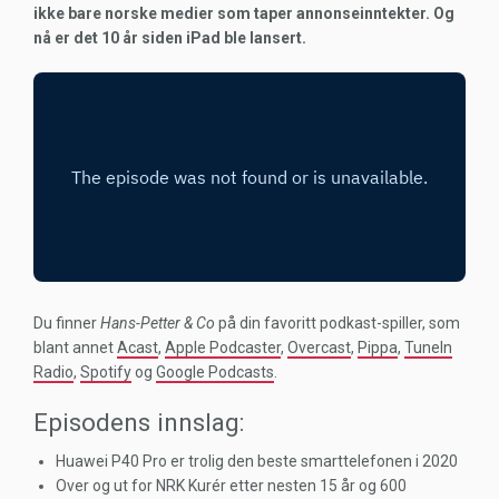
ikke bare norske medier som taper annonseinntekter. Og
nå er det 10 år siden iPad ble lansert.
Du finner
Hans-Petter & Co
på din favoritt podkast-spiller, som
blant annet
Acast
,
Apple Podcaster
,
Overcast
,
Pippa
,
TuneIn
Radio
,
Spotify
og
Google Podcasts
.
Episodens innslag:
Huawei P40 Pro er trolig den beste smarttelefonen i 2020
Over og ut for NRK Kurér etter nesten 15 år og 600