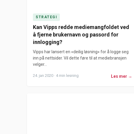
STRATEGI
Kan Vipps redde mediemangfoldet ved
å fjerne brukernavn og passord for
innlogging?
Vipps​ har lansert en «deilig løsning» for å logge seg
inn på nettsider. Vil dette føre til at mediebransjen
velger...
24. jan 2020 · 4 min lesning
Les mer →