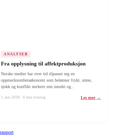
ANALYSER
Fra opplysning til affektproduksjon
Norske medier har over tid tilpasset seg en
oppmerksomhetsøkonomi som belønner frykt, sinne,
sjokk og konflikt sterkere enn innsikt og...
1. jun 2026 · 6 min lesning
Les mer →