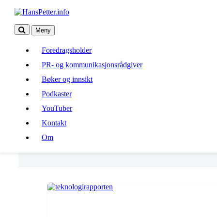
Meny
Foredragsholder
Foredragsholder
PR- og kommunikasjonsrådgiver
PR- og kommunikasjonsrådgiver
Bøker og innsikt
Bøker og innsikt
Podkaster
Podkaster
YouTuber
Kontakt
YouTuber
Om
Kontakt
Om
rapport