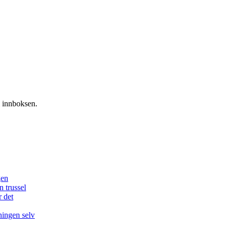
i innboksen.
gen
n trussel
r det
ningen selv