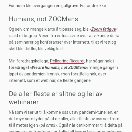
For noen ble overgangen en gullgruve. For andre ikke.
Humans, not ZOOMans
Og selv om mange klarte å tilpasse seg, ble
«
Zoom fatigue
«
raskt et begrep. Veien fra entusiasme over at vi kunne delta
på seminarer og konferanser over internett, til at vi rett og
slett ble drittlei, ble veldig kort.
Min foredragskollega,
Pellegrino Riccardi
, har sågar holdt
foredraget
«
We are humans, not ZOOMans
«
mange ganger i
løpet av pandemien. Ironisk, men forståelig nok, over
internett, som et webinar, de fleste gangene.
De aller fleste er slitne og lei av
webinarer
Nå som vi ser ut til å komme oss ut av pandemi-tunellen, er
det mye som tyder på at de aller, aller fleste av oss ser frem
til å møtes igjen
«på orntli»
. Også når det kommer til å delta på
seminarer og konferanser. I alle fall hvis vi kan sammenlignes