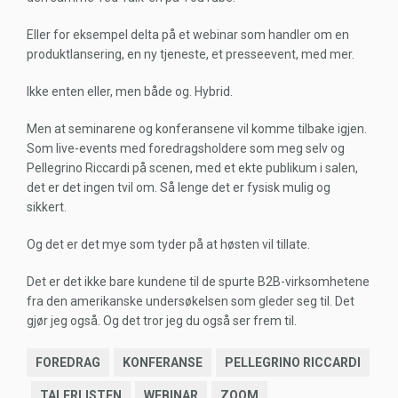
Eller for eksempel delta på et webinar som handler om en
produktlansering, en ny tjeneste, et presseevent, med mer.
Ikke enten eller, men både og. Hybrid.
Men at seminarene og konferansene vil komme tilbake igjen.
Som live-events med foredragsholdere som meg selv og
Pellegrino Riccardi på scenen, med et ekte publikum i salen,
det er det ingen tvil om. Så lenge det er fysisk mulig og
sikkert.
Og det er det mye som tyder på at høsten vil tillate.
Det er det ikke bare kundene til de spurte B2B-virksomhetene
fra den amerikanske undersøkelsen som gleder seg til. Det
gjør jeg også. Og det tror jeg du også ser frem til.
FOREDRAG
KONFERANSE
PELLEGRINO RICCARDI
TALERLISTEN
WEBINAR
ZOOM