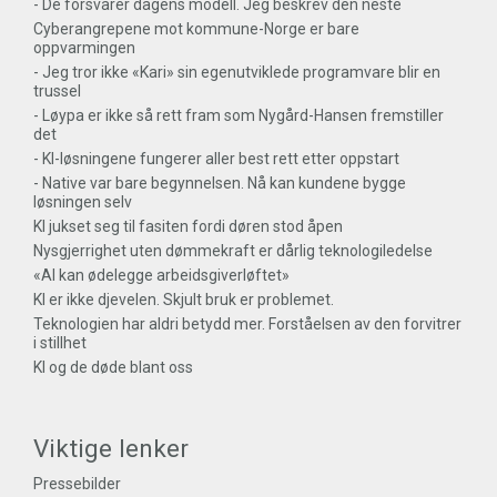
- De forsvarer dagens modell. Jeg beskrev den neste
Cyberangrepene mot kommune-Norge er bare
oppvarmingen
- Jeg tror ikke «Kari» sin egenutviklede programvare blir en
trussel
- Løypa er ikke så rett fram som Nygård-Hansen fremstiller
det
- KI-løsningene fungerer aller best rett etter oppstart
- Native var bare begynnelsen. Nå kan kundene bygge
løsningen selv
KI jukset seg til fasiten fordi døren stod åpen
Nysgjerrighet uten dømmekraft er dårlig teknologiledelse
«AI kan ødelegge arbeidsgiverløftet»
KI er ikke djevelen. Skjult bruk er problemet.
Teknologien har aldri betydd mer. Forståelsen av den forvitrer
i stillhet
KI og de døde blant oss
Viktige lenker
Pressebilder