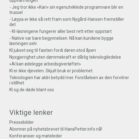
oppvarmingen
- Jeg tror ikke «Kari» sin egenutviklede programvare blir en
trussel
- Løypa er ikke så rett fram som Nygård-Hansen fremstiller
det
- KI-løsningene fungerer aller best rett etter oppstart
- Native var bare begynnelsen. Nå kan kundene bygge
løsningen selv
KI jukset seg til fasiten fordi døren stod åpen
Nysgjerrighet uten dømmekraft er dårlig teknologiledelse
«AI kan ødelegge arbeidsgiverløftet»
KI er ikke djevelen. Skjult bruk er problemet.
Teknologien har aldri betydd mer. Forståelsen av den forvitrer
i stillhet
KI og de døde blant oss
Viktige lenker
Pressebilder
Abonner på nyhetsbrevet til HansPetter.info nå!
Konferansier og møteleder