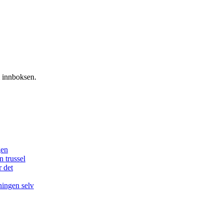
i innboksen.
gen
n trussel
r det
ningen selv