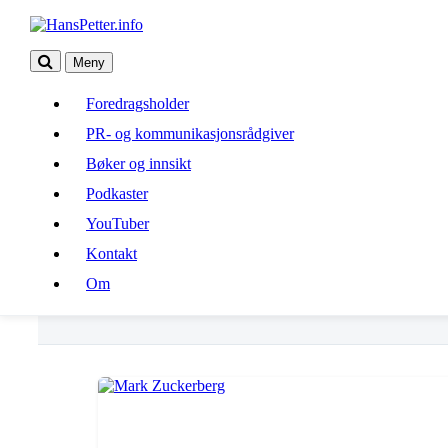
Meny
Foredragsholder
Foredragsholder
PR- og kommunikasjonsrådgiver
PR- og kommunikasjonsrådgiver
Bøker og innsikt
Bøker og innsikt
Podkaster
Podkaster
YouTuber
Kontakt
YouTuber
Om
Kontakt
Om
borgerlønn