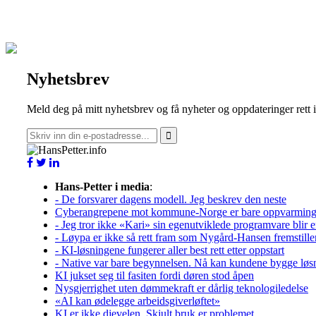
Nyhetsbrev
Meld deg på mitt nyhetsbrev og få nyheter og oppdateringer rett 
Hans-Petter i media
:
- De forsvarer dagens modell. Jeg beskrev den neste
Cyberangrepene mot kommune-Norge er bare oppvarmin
- Jeg tror ikke «Kari» sin egenutviklede programvare blir e
- Løypa er ikke så rett fram som Nygård-Hansen fremstille
- KI-løsningene fungerer aller best rett etter oppstart
- Native var bare begynnelsen. Nå kan kundene bygge løs
KI jukset seg til fasiten fordi døren stod åpen
Nysgjerrighet uten dømmekraft er dårlig teknologiledelse
«AI kan ødelegge arbeidsgiverløftet»
KI er ikke djevelen. Skjult bruk er problemet.