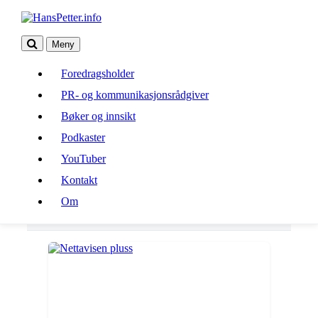
Meny
Foredragsholder
Foredragsholder
PR- og kommunikasjonsrådgiver
PR- og kommunikasjonsrådgiver
Bøker og innsikt
Bøker og innsikt
Podkaster
Podkaster
YouTuber
Kontakt
YouTuber
Om
Kontakt
Om
betalingsmur