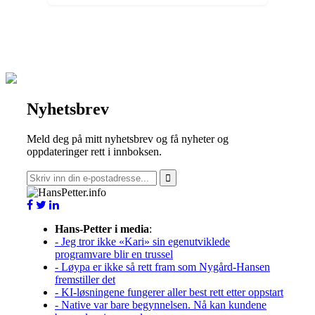
Nyhetsbrev
Meld deg på mitt nyhetsbrev og få nyheter og
oppdateringer rett i innboksen.
Hans-Petter i media
:
- Jeg tror ikke «Kari» sin egenutviklede
programvare blir en trussel
- Løypa er ikke så rett fram som Nygård-Hansen
fremstiller det
- KI-løsningene fungerer aller best rett etter oppstart
- Native var bare begynnelsen. Nå kan kundene