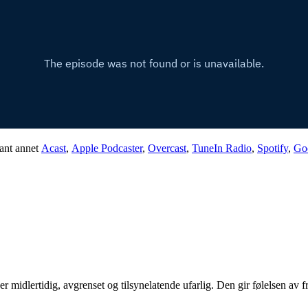
lant annet
Acast
,
Apple Podcaster
,
Overcast
,
TuneIn Radio
,
Spotify
,
Goo
 er midlertidig, avgrenset og tilsynelatende ufarlig. Den gir følelsen av