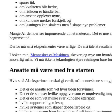
sparer tid,
om kvaliteten blir bedre,
om risikoen er håndterbar,
om ansatte opplever nytte,
om kundene merker forskjell, og
om løsningen kan skaleres uten å skape nye problemer.
Mange AI-demoer ser imponerende ut i et møterom. Det er noe annet
begrenset tid.
Derfor må små eksperimenter være ærlige. De må tåle at resultatet 
I boken min,
Mennesket vs Maskinen
, skriver jeg mye om hvorda
ansvarlig måte. Vi må ikke la teknologien styre retningen bare for
Ansatte må være med fra starten
Hvis små AI-eksperimenter skal gi verdi, må menneskene som gjør
Det er de ansatte som vet hvor tiden forsvinner.
Det er de som ser hvilke oppgaver som er unødvendig tun
Det er de som vet hvilke svar kundene etterspør,
hvilke rapporter ingen leser,
hvilke systemer som skaper dobbeltarbeid og
hvilke rutiner som bare lever videre fordi ingen har stoppe