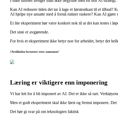
I slike tilfeller trenger man ikke begynne med en stor AI strate
Kan AI redusere tiden det tar å lage et førsteutkast til et tilb
AI hjelpe nye ansatte med å forstå rutiner raskere? Kan AI gjøre
Et lite eksperiment bør være konkret nok til at det kan testes i løp
Det siste er avgjørende.
For hvis et eksperiment ikke betyr noe for arbeidet, betyr det hel
//Artikkelen fortsetter etter annonsen//
Læring er viktigere enn imponering
Vi har lett for å bli imponert av AI. Det er ikke så rart. Verktøy
Men et godt eksperiment skal ikke først og fremst imponere. Det
Det bør gi svar på om teknologien faktisk