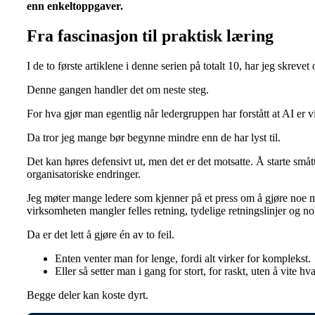
enn enkeltoppgaver.
Fra fascinasjon til praktisk læring
I de to første artiklene i denne serien på totalt 10, har jeg skreve
Denne gangen handler det om neste steg.
For hva gjør man egentlig når ledergruppen har forstått at AI er 
Da tror jeg mange bør begynne mindre enn de har lyst til.
Det kan høres defensivt ut, men det er det motsatte. Å starte små
organisatoriske endringer.
Jeg møter mange ledere som kjenner på et press om å gjøre noe me
virksomheten mangler felles retning, tydelige retningslinjer og n
Da er det lett å gjøre én av to feil.
Enten venter man for lenge, fordi alt virker for komplekst.
Eller så setter man i gang for stort, for raskt, uten å vite h
Begge deler kan koste dyrt.