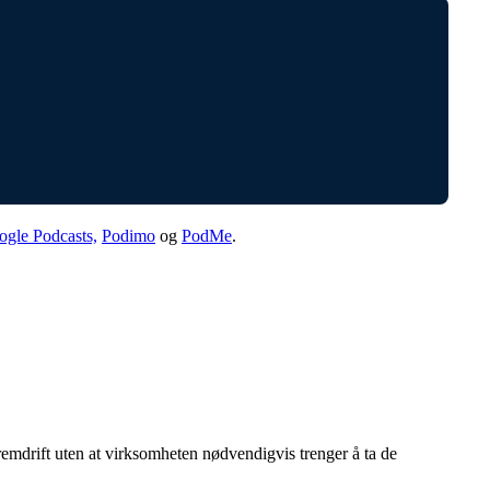
gle Podcasts,
Podimo
og
PodMe
.
 fremdrift uten at virksomheten nødvendigvis trenger å ta de