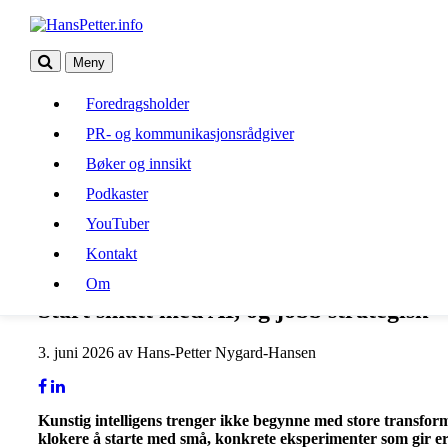
Meny
Foredragsholder
Foredragsholder
PR- og kommunikasjonsrådgiver
PR- og kommunikasjonsrådgiver
Bøker og innsikt
Bøker og innsikt
Podkaster
Podkaster
YouTuber
Kontakt
YouTuber
Om
Kontakt
Om
Start smått med AI, og jobb strategisk
3. juni 2026 av Hans-Petter Nygard-Hansen
Kunstig intelligens trenger ikke begynne med store transform
klokere å starte med små, konkrete eksperimenter som gir erf