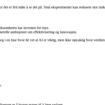
or det er feil måte å se det på. Små eksperimenter kan redusere stor risi
irksomheten har investert for mye.
enerelle ambisjoner om effektivisering og innovasjon.
seg i en fase hvor de vet at AI er viktig, men ikke nøyaktig hvor verdien
s.
oenget er å bygge evnen til å lære raskere.