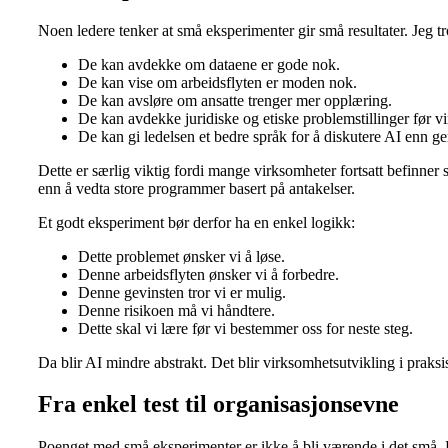
Noen ledere tenker at små eksperimenter gir små resultater. Jeg tr
De kan avdekke om dataene er gode nok.
De kan vise om arbeidsflyten er moden nok.
De kan avsløre om ansatte trenger mer opplæring.
De kan avdekke juridiske og etiske problemstillinger før v
De kan gi ledelsen et bedre språk for å diskutere AI enn g
Dette er særlig viktig fordi mange virksomheter fortsatt befinner 
enn å vedta store programmer basert på antakelser.
Et godt eksperiment bør derfor ha en enkel logikk:
Dette problemet ønsker vi å løse.
Denne arbeidsflyten ønsker vi å forbedre.
Denne gevinsten tror vi er mulig.
Denne risikoen må vi håndtere.
Dette skal vi lære før vi bestemmer oss for neste steg.
Da blir AI mindre abstrakt. Det blir virksomhetsutvikling i praksi
Fra enkel test til organisasjonsevne
Poenget med små eksperimenter er ikke å bli værende i det små. P