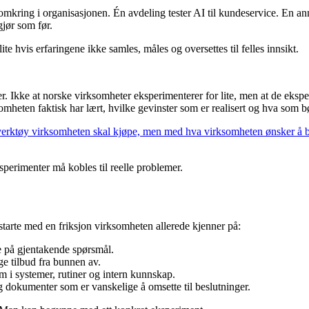
omkring i organisasjonen. Én avdeling tester AI til kundeservice. En a
gjør som før.
ite hvis erfaringene ikke samles, måles og oversettes til felles innsikt.
. Ikke at norske virksomheter eksperimenterer for lite, men at de eksperi
mheten faktisk har lært, hvilke gevinster som er realisert og hva som bø
verktøy virksomheten skal kjøpe, men med hva virksomheten ønsker å bl
erimenter må kobles til reelle problemer.
starte med en friksjon virksomheten allerede kjenner på:
re på gjentakende spørsmål.
ge tilbud fra bunnen av.
em i systemer, rutiner og intern kunnskap.
g dokumenter som er vanskelige å omsette til beslutninger.