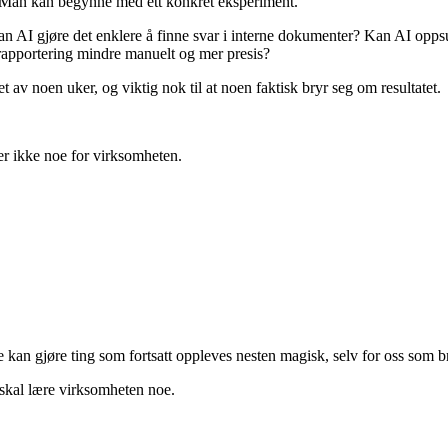
gi. Man kan begynne med ett konkret eksperiment.
ud? Kan AI gjøre det enklere å finne svar i interne dokumenter? Kan AI 
 rapportering mindre manuelt og mer presis?
et av noen uker, og viktig nok til at noen faktisk bryr seg om resultatet.
ler ikke noe for virksomheten.
ene kan gjøre ting som fortsatt oppleves nesten magisk, selv for oss som
 skal lære virksomheten noe.