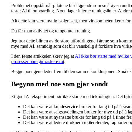
Problemet oppstår når pilotene blir liggende som små øyer rundt 
tester AI til onboarding. Noen lager interne retningslinjer. Andre 
Alt dette kan være nyttig isolert sett, men virksomheten lærer for l
Da får man aktivitet og tempo uten retning.
Jeg tror dette blir en av de store utfordringene i årene som kommer
mye med AI, samtidig som det blir vanskelig å forklare hva virkso
I den første artikkelen skrev jeg at
AI ikke bør starte med hvilke 
prosesser bare gir raskere rot
.
Begge poengene leder frem til den samme konklusjonen: Små eksp
Begynn med noe som gjør vondt
Et godt AI eksperiment bør ikke starte med teknologien. Det bør 
Det kan være at kundeservice bruker for lang tid på å sva
Det kan være at salgsavdelingen bruker for mye tid på å la
Det kan være at nyansatte bruker for lang tid på å finne fr
Det kan være at ledere drukner i møtereferater, rapporter o