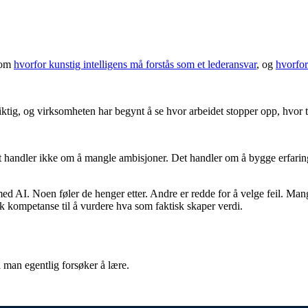
t om
hvorfor kunstig intelligens må forstås som et lederansvar
, og
hvorfor
viktig, og virksomheten har begynt å se hvor arbeidet stopper opp, hvor 
tt handler ikke om å mangle ambisjoner. Det handler om å bygge erfaring 
d AI. Noen føler de henger etter. Andre er redde for å velge feil. Mang
ok kompetanse til å vurdere hva som faktisk skaper verdi.
va man egentlig forsøker å lære.