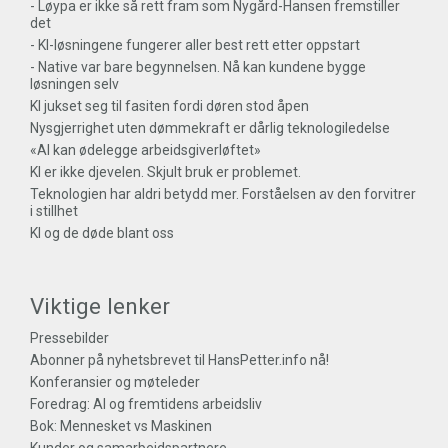
- Løypa er ikke så rett fram som Nygård-Hansen fremstiller
det
- KI-løsningene fungerer aller best rett etter oppstart
- Native var bare begynnelsen. Nå kan kundene bygge
løsningen selv
KI jukset seg til fasiten fordi døren stod åpen
Nysgjerrighet uten dømmekraft er dårlig teknologiledelse
«AI kan ødelegge arbeidsgiverløftet»
KI er ikke djevelen. Skjult bruk er problemet.
Teknologien har aldri betydd mer. Forståelsen av den forvitrer
i stillhet
KI og de døde blant oss
Viktige lenker
Pressebilder
Abonner på nyhetsbrevet til HansPetter.info nå!
Konferansier og møteleder
Foredrag: AI og fremtidens arbeidsliv
Bok: Mennesket vs Maskinen