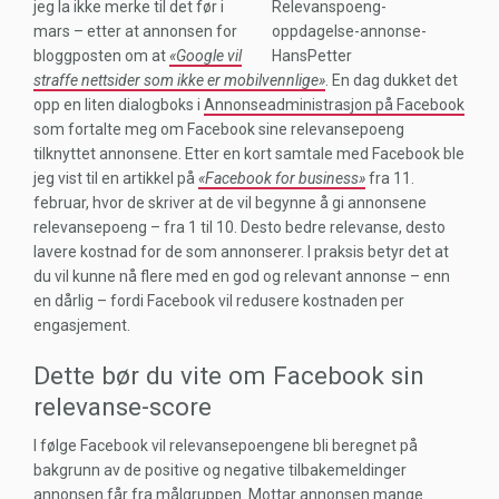
jeg la ikke merke til det før i
mars – etter at annonsen for
bloggposten om at
«Google vil
straffe nettsider som ikke er mobilvennlige»
. En dag dukket det
opp en liten dialogboks i
Annonseadministrasjon på Facebook
som fortalte meg om Facebook sine relevansepoeng
tilknyttet annonsene. Etter en kort samtale med Facebook ble
jeg vist til en artikkel på
«Facebook for business»
fra 11.
februar, hvor de skriver at de vil begynne å gi annonsene
relevansepoeng – fra 1 til 10. Desto bedre relevanse, desto
lavere kostnad for de som annonserer. I praksis betyr det at
du vil kunne nå flere med en god og relevant annonse – enn
en dårlig – fordi Facebook vil redusere kostnaden per
engasjement.
Dette bør du vite om Facebook sin
relevanse-score
I følge Facebook vil relevansepoengene bli beregnet på
bakgrunn av de positive og negative tilbakemeldinger
annonsen får fra målgruppen. Mottar annonsen mange