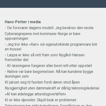
Hans-Petter i media
:
- De forsvarer dagens modell. Jeg beskrev den neste
Cyberangrepene mot kommune-Norge er bare
oppvarmingen
- Jeg tror ikke «Kari» sin egenutviklede programvare blir
en trussel
- Løypa er ikke så rett fram som Nygård-Hansen
fremstiller det
- KI-løsningene fungerer aller best rett etter oppstart
- Native var bare begynnelsen. Nå kan kundene bygge
løsningen selv
KI jukset seg til fasiten fordi døren stod åpen
Nysgjerrighet uten dømmekraft er dårlig teknologiledelse
«AI kan ødelegge arbeidsgiverløftet»
KI er ikke djevelen. Skjult bruk er problemet.
Teknologien har aldri betydd mer. Forståelsen av den