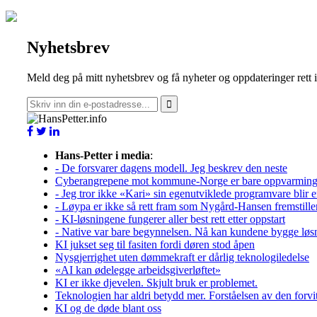
Nyhetsbrev
Meld deg på mitt nyhetsbrev og få nyheter og oppdateringer rett 
Hans-Petter i media
:
- De forsvarer dagens modell. Jeg beskrev den neste
Cyberangrepene mot kommune-Norge er bare oppvarmin
- Jeg tror ikke «Kari» sin egenutviklede programvare blir e
- Løypa er ikke så rett fram som Nygård-Hansen fremstille
- KI-løsningene fungerer aller best rett etter oppstart
- Native var bare begynnelsen. Nå kan kundene bygge løs
KI jukset seg til fasiten fordi døren stod åpen
Nysgjerrighet uten dømmekraft er dårlig teknologiledelse
«AI kan ødelegge arbeidsgiverløftet»
KI er ikke djevelen. Skjult bruk er problemet.
Teknologien har aldri betydd mer. Forståelsen av den forvitre
KI og de døde blant oss