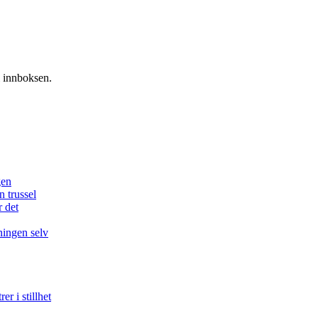
i innboksen.
gen
n trussel
r det
ningen selv
r i stillhet