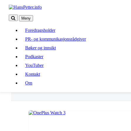
Meny
Foredragsholder
Foredragsholder
PR- og kommunikasjonsrådgiver
PR- og kommunikasjonsrådgiver
Bøker og innsikt
Bøker og innsikt
Podkaster
Podkaster
YouTuber
Kontakt
YouTuber
Om
Kontakt
Om
trening