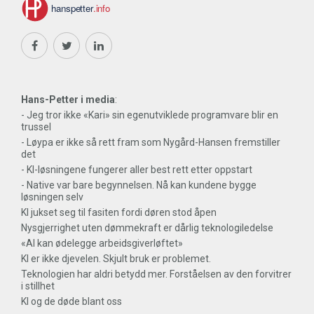
Hans-Petter i media
:
- Jeg tror ikke «Kari» sin egenutviklede programvare blir en
trussel
- Løypa er ikke så rett fram som Nygård-Hansen fremstiller
det
- KI-løsningene fungerer aller best rett etter oppstart
- Native var bare begynnelsen. Nå kan kundene bygge
løsningen selv
KI jukset seg til fasiten fordi døren stod åpen
Nysgjerrighet uten dømmekraft er dårlig teknologiledelse
«AI kan ødelegge arbeidsgiverløftet»
KI er ikke djevelen. Skjult bruk er problemet.
Teknologien har aldri betydd mer. Forståelsen av den forvitrer
i stillhet
KI og de døde blant oss