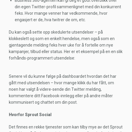
Business 360-agenten kan gi deg et godt overblikk over
din egen Twitter-profil sammenlignet med din konkurrent
feks. Hvor mange venner har vedkommende, hvor
engasjert er de, hva twitrer de om, etc.
Du kan også sette opp skedulerte utsendelser – på
klokkeslett og som en enkelt hendelse, men også som en
gjentagende melding feks hver uke for å fortelle om nye
kampanjer, tilbud eller status. Her er et eksempel på en en slik
forhånds-programmert utsendelse:
Senere vil du kunne følge på dashboardet hvordan det har
gått med utsendelsen – hvor mange klikk du har fått, om
noen har valgt å videre-sende din Twitter melding,
kommentere ditt Facebook-innlegg eller på andre måter
kommunisert og chattet om din post.
Hvorfor Sprout Social
Det finnes en rekke tjenester som kan tilby mye av det Sprout