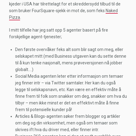
kjeder i USA har tilrettelagt for et skreddersydd tilbud til de
som bruker FourSquare-sjekk-in mot de, som feks
Naked
Pizza
.
I mitt tilfelle har jeg satt opp 5 agenter basert på fire
forskjellige agent-tjenester;
Den første overvåker feks alt som blir sagt om meg, eller
selskapet mitt (med Business utgaven kan du sette denne
til å kun tenke nasjonalt, mens prøveversjonen nå jobber
globalt….)
Social Media agenten leter etter informasjon om temaer
jeg finner intr – via Twitter samtaler. Her kan du også
legge til selskapsnavn, etc. Kan være en effektiv måte å
finne frem til folk som snakker om deg, snakker om hva du
tilbyr – men ikke minst er det en effektivt måte å finne
frem til potensielle kunder på!
Articles & Blogs-agenten søker frem blogger og artikler
om deg og din virksomhet, men også om temaer som
skrives ift hva du driver med, eller finner intr.