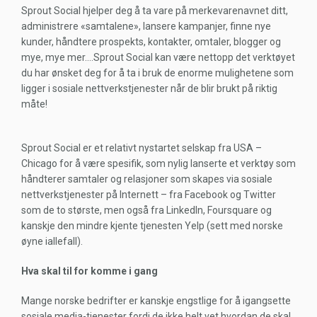
Sprout Social hjelper deg å ta vare på merkevarenavnet ditt,
administrere «samtalene», lansere kampanjer, finne nye
kunder, håndtere prospekts, kontakter, omtaler, blogger og
mye, mye mer….Sprout Social kan være nettopp det verktøyet
du har ønsket deg for å ta i bruk de enorme mulighetene som
ligger i sosiale nettverkstjenester når de blir brukt på riktig
måte!
Sprout Social er et relativt nystartet selskap fra USA –
Chicago for å være spesifik, som nylig lanserte et verktøy som
håndterer samtaler og relasjoner som skapes via sosiale
nettverkstjenester på Internett – fra Facebook og Twitter
som de to største, men også fra LinkedIn, Foursquare og
kanskje den mindre kjente tjenesten Yelp (sett med norske
øyne iallefall).
Hva skal til for komme i gang
Mange norske bedrifter er kanskje engstlige for å igangsette
sosiale media-tjenester fordi de ikke helt vet hvordan de skal