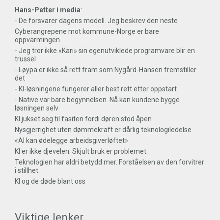
Hans-Petter i media
:
- De forsvarer dagens modell. Jeg beskrev den neste
Cyberangrepene mot kommune-Norge er bare
oppvarmingen
- Jeg tror ikke «Kari» sin egenutviklede programvare blir en
trussel
- Løypa er ikke så rett fram som Nygård-Hansen fremstiller
det
- KI-løsningene fungerer aller best rett etter oppstart
- Native var bare begynnelsen. Nå kan kundene bygge
løsningen selv
KI jukset seg til fasiten fordi døren stod åpen
Nysgjerrighet uten dømmekraft er dårlig teknologiledelse
«AI kan ødelegge arbeidsgiverløftet»
KI er ikke djevelen. Skjult bruk er problemet.
Teknologien har aldri betydd mer. Forståelsen av den forvitrer
i stillhet
KI og de døde blant oss
Viktige lenker