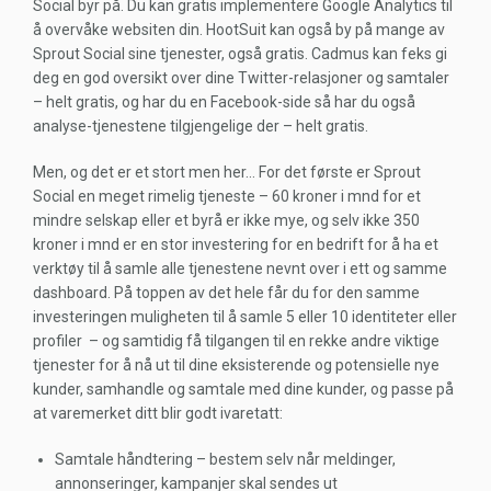
Social byr på. Du kan gratis implementere Google Analytics til
å overvåke websiten din. HootSuit kan også by på mange av
Sprout Social sine tjenester, også gratis. Cadmus kan feks gi
deg en god oversikt over dine Twitter-relasjoner og samtaler
– helt gratis, og har du en Facebook-side så har du også
analyse-tjenestene tilgjengelige der – helt gratis.
Men, og det er et stort men her… For det første er Sprout
Social en meget rimelig tjeneste – 60 kroner i mnd for et
mindre selskap eller et byrå er ikke mye, og selv ikke 350
kroner i mnd er en stor investering for en bedrift for å ha et
verktøy til å samle alle tjenestene nevnt over i ett og samme
dashboard. På toppen av det hele får du for den samme
investeringen muligheten til å samle 5 eller 10 identiteter eller
profiler – og samtidig få tilgangen til en rekke andre viktige
tjenester for å nå ut til dine eksisterende og potensielle nye
kunder, samhandle og samtale med dine kunder, og passe på
at varemerket ditt blir godt ivaretatt:
Samtale håndtering – bestem selv når meldinger,
annonseringer, kampanjer skal sendes ut