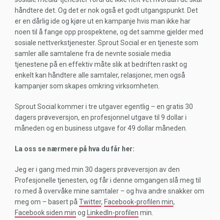
håndtere det. Og det er nok også et godt utgangspunkt. Det
er en dårlig ide og kjøre ut en kampanje hvis man ikke har
noen til å fange opp prospektene, og det samme gjelder med
sosiale nettverkstjenester. Sprout Social er en tjeneste som
samler alle samtalene fra de nevnte sosiale media
tjenestene på en effektiv måte slik at bedriften raskt og
enkelt kan håndtere alle samtaler, relasjoner, men også
kampanjer som skapes omkring virksomheten.
Sprout Social kommer i tre utgaver egentlig – en gratis 30
dagers prøveversjon, en profesjonnel utgave til 9 dollar i
måneden og en business utgave for 49 dollar måneden.
La oss se nærmere på hva du får her:
Jeg er i gang med min 30 dagers prøveversjon av den
Profesjonelle tjenesten, og får i denne omgangen slå meg til
ro med å overvåke mine samtaler – og hva andre snakker om
meg om – basert på
Twitter
,
Facebook-profilen min
,
Facebook siden min
og
LinkedIn-profilen
min.