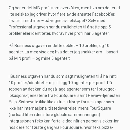
Og her er det MIN profil som overvåkes, men hva om det er et
lite selskap jeg driver, hvor flere av de ansatte Facebook’er,
Twitrer, med mer – på vegne av selskapet? Selv med
Professional utgaven har du muligheten til å sette opp 5
profiler eller identiteter, hvorav hver profil har 5 agenter.
På Business utgaven er dette doblet – 10 profiler, og 10
agenter. La meg vise deg hva det er jeg snakker om – basert
på MIN profil – og mine 5 agenter:
I Business utgaven har du som sagt muligheten til å ha inntil
10 profiler/identiteter og i tillegg 10 agenter per profil. På
toppen av det kan du også lage agenter som tar i bruk geo-
lokasjons-tjenestene fra FourSquare, samt Review-tjenesten
Yelp. Sistnevnte ikke like aktuell i Norge for selskaper som
ikke har internasjonal tilstedeværelse, mens FourSquare
(fortsatt liten i den store globale sammenhengen)
integrasjonen feks kan fortelle deg når en person sjekker-inn
hos dere for første gang via FourSquare, hvor feks pizza-