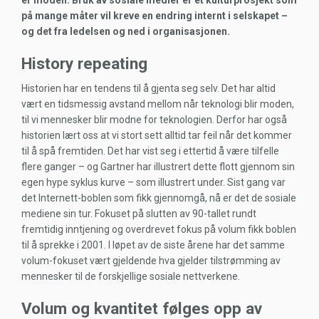
er moden. Bruk av sosiale medier er et kulturprosjekt som
på mange måter vil kreve en endring internt i selskapet –
og det fra ledelsen og ned i organisasjonen.
History repeating
Historien har en tendens til å gjenta seg selv. Det har altid
vært en tidsmessig avstand mellom når teknologi blir moden,
til vi mennesker blir modne for teknologien. Derfor har også
historien lært oss at vi stort sett alltid tar feil når det kommer
til å spå fremtiden. Det har vist seg i ettertid å være tilfelle
flere ganger – og Gartner har illustrert dette flott gjennom sin
egen hype syklus kurve – som illustrert under. Sist gang var
det Internett-boblen som fikk gjennomgå, nå er det de sosiale
mediene sin tur. Fokuset på slutten av 90-tallet rundt
fremtidig inntjening og overdrevet fokus på volum fikk boblen
til å sprekke i 2001. I løpet av de siste årene har det samme
volum-fokuset vært gjeldende hva gjelder tilstrømming av
mennesker til de forskjellige sosiale nettverkene.
Volum og kvantitet følges opp av