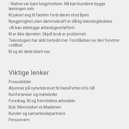
- Native var bare begynnelsen. Nå kan kundene bygge
løsningen selv
KI jukset seg til fasiten fordi døren stod åpen
Nysgjerrighet uten dømmekraft er dårlig teknologiledelse
«AI kan ødelegge arbeidsgiverløftet»
KI er ikke djevelen. Skjult bruk er problemet.
Teknologien har aldri betydd mer. Forståelsen av den forvitrer
i stillhet
KI og de døde blant oss
Viktige lenker
Pressebilder
Abonner på nyhetsbrevet til HansPetter.info nå!
Konferansier og møteleder
Foredrag: AI og fremtidens arbeidsliv
Bok: Mennesket vs Maskinen
Kunder og samarbeidspartnere
Personvern