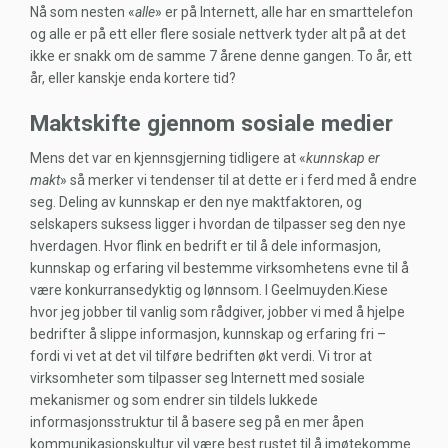
Nå som nesten «
alle
» er på Internett, alle har en smarttelefon
og alle er på ett eller flere sosiale nettverk tyder alt på at det
ikke er snakk om de samme 7 årene denne gangen. To år, ett
år, eller kanskje enda kortere tid?
Maktskifte gjennom sosiale medier
Mens det var en kjennsgjerning tidligere at «
kunnskap er
makt
» så merker vi tendenser til at dette er i ferd med å endre
seg. Deling av kunnskap er den nye maktfaktoren, og
selskapers suksess ligger i hvordan de tilpasser seg den nye
hverdagen. Hvor flink en bedrift er til å dele informasjon,
kunnskap og erfaring vil bestemme virksomhetens evne til å
være konkurransedyktig og lønnsom. I Geelmuyden.Kiese
hvor jeg jobber til vanlig som rådgiver, jobber vi med å hjelpe
bedrifter å slippe informasjon, kunnskap og erfaring fri –
fordi vi vet at det vil tilføre bedriften økt verdi. Vi tror at
virksomheter som tilpasser seg Internett med sosiale
mekanismer og som endrer sin tildels lukkede
informasjonsstruktur til å basere seg på en mer åpen
kommunikasjonskultur vil være best rustet til å imøtekomme