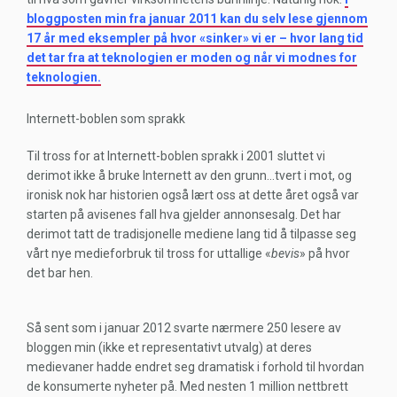
bloggposten min fra januar 2011 kan du selv lese gjennom
17 år med eksempler på hvor «sinker» vi er – hvor lang tid
det tar fra at teknologien er moden og når vi modnes for
teknologien.
Internett-boblen som sprakk
Til tross for at Internett-boblen sprakk i 2001 sluttet vi
derimot ikke å bruke Internett av den grunn…tvert i mot, og
ironisk nok har historien også lært oss at dette året også var
starten på avisenes fall hva gjelder annonsesalg. Det har
derimot tatt de tradisjonelle mediene lang tid å tilpasse seg
vårt nye medieforbruk til tross for uttallige «
bevis
» på hvor
det bar hen.
Så sent som i januar 2012 svarte nærmere 250 lesere av
bloggen min (ikke et representativt utvalg) at deres
medievaner hadde endret seg dramatisk i forhold til hvordan
de konsumerte nyheter på. Med nesten 1 million nettbrett