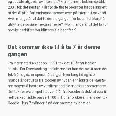
og sosiale utgaven av Internett? Fra Internett-boblen sprakk i
2001 tok det nesten 7 år før de fleste bedrifter hadde innsett
at det å løfte forretningsprosesser over på Internett ga verdi.
Hvor mange år vil det ta denne gangen før bedrifter klarer å
utnytte de sosiale mekanismene? Hvor mange år vil det ta før
norske bedrifter har blitt sosiale bedrifter?
Det kommer ikke til å ta 7 år denne
gangen
Fra Internett dukket opp i 1991 tok det 10 år før boblen
sprakk. For Facebook og sosiale medier kan det se ut som det
tok 6 år, og da er spørsmålet igjen hvor lang tid og hvor
mange år det vil ta fra toppen av hypen er nådd til de «
fleste
»
har begynt å høste av verdiene sosiale medier representerer.
Det tok for eksempel litt over 2 år fra Facebook dukket opp til
nettverket hadde passert 100 millioner brukere, mens det tok
Google+ kun 7 månder å nå den samme milepælen.