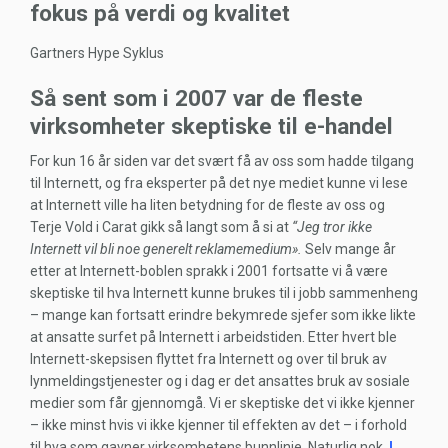
fokus på verdi og kvalitet
Gartners Hype Syklus
Så sent som i 2007 var de fleste
virksomheter skeptiske til e-handel
For kun 16 år siden var det svært få av oss som hadde tilgang
til Internett, og fra eksperter på det nye mediet kunne vi lese
at Internett ville ha liten betydning for de fleste av oss og
Terje Vold i Carat gikk så langt som å si at
“Jeg tror ikke
Internett vil bli noe generelt reklamemedium».
Selv mange år
etter at Internett-boblen sprakk i 2001 fortsatte vi å være
skeptiske til hva Internett kunne brukes til i jobb sammenheng
– mange kan fortsatt erindre bekymrede sjefer som ikke likte
at ansatte surfet på Internett i arbeidstiden. Etter hvert ble
Internett-skepsisen flyttet fra Internett og over til bruk av
lynmeldingstjenester og i dag er det ansattes bruk av sosiale
medier som får gjennomgå. Vi er skeptiske det vi ikke kjenner
– ikke minst hvis vi ikke kjenner til effekten av det – i forhold
til hva som gavner virksomhetens bunnlinje. Naturlig nok.
I