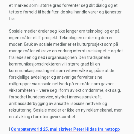
et marked som i større grad forventer seg økt dialog og et
tettere forhold til bedriften de skal handle varer og tjenester
fra.
Sosiale medier dreier seg ikke lenger om teknologi og er på
ingen måter et IT-prosjekt. Teknologien er der og den er
moden. Bruk av sosiale medier er et kulturprosjekt som på
mange måter vil kreve en endring internt i selskapet – og det
fra ledelsen og ned i organisasjonen. Den tradisjonelle
kommunikasjonsdirektøren vil i større grad bli en
kommunikasjonsdirigent som vil overvåke og påse at de
forskjellige avdelinger og ansvarlige forvalter sine
målgrupper via sosiale nettverk på en måte som gavner
virksomheten – være seg i form av økt omdømme, økt salg,
forbedret kundeservice, styrket innovasjonskraft,
ambassadørbygging av ansatte i sosiale nettverk og
rekruttering. Sosiale medier er ikke en ny reklamekanal, men
en utvikling i forretningsvirksomhet.
I
Computerworld 25. mai skriver Peter Hidas fra nettopp