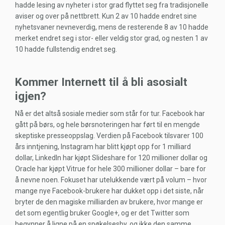
hadde lesing av nyheter i stor grad flyttet seg fra tradisjonelle
aviser og over på nettbrett. Kun 2 av 10 hadde endret sine
nyhetsvaner nevneverdig, mens de resterende 8 av 10 hadde
merket endret seg i stor- eller veldig stor grad, og nesten 1 av
10 hadde fullstendig endret seg.
Kommer Internett til å bli asosialt
igjen?
Nå er det altså sosiale medier som står for tur. Facebook har
gått på børs, og hele børsnoteringen har ført til en mengde
skeptiske presseoppslag. Verdien på Facebook tilsvarer 100
års inntjening, Instagram har blitt kjøpt opp for 1 milliard
dollar, LinkedIn har kjøpt Slideshare for 120 millioner dollar og
Oracle har kjøpt Vitrue for hele 300 millioner dollar – bare for
å nevne noen. Fokuset har utelukkende vært på volum – hvor
mange nye Facebook-brukere har dukket opp i det siste, når
bryter de den magiske milliarden av brukere, hvor mange er
det som egentlig bruker Google+, og er det Twitter som
begynner å ligne på en spøkelsesby, og ikke den samme