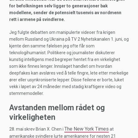
for befolkningen selv ligger to generasjoner bak
modellene, sender de potensielt tusenvis av nordmenn
rett i armene på svindlerne.
Jeg fulgte debatten om manipulerte videoer fra krigen
mellom Russland og Ukraina på TV 2 Nyhetskanalen 1. juni, og
kjente den samme følelsen jeg ofte får som
teknologihumanist. Politikere og journalister diskuterer
kunstig intelligens med begreper hentet fra en virkelighet
som ikke finnes lenger. Innslaget handlet om hvordan
deepfakes kan avsløres ved å telle fingre, lete etter merkelige
ører eller usynkroniserte lepper. Disse feilene er borte, luket
vekk i løpet av 24 måneder med stadig kraftigere video og
stemmemodeller.
Avstanden mellom rådet og
virkeligheten
The New York Times
28. mai skrev Brian X. Chen i
at
amerikanske svindlere lurte amerikanere for nesten 21