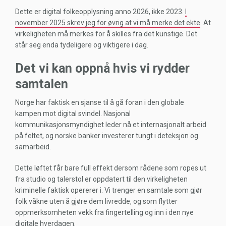
Dette er digital folkeopplysning anno 2026, ikke 2023.
I
november 2025 skrev jeg for øvrig at vi må merke det ekte
. At
virkeligheten må merkes for å skilles fra det kunstige. Det
står seg enda tydeligere og viktigere i dag.
Det vi kan oppnå hvis vi rydder
samtalen
Norge har faktisk en sjanse til å gå foran i den globale
kampen mot digital svindel. Nasjonal
kommunikasjonsmyndighet leder nå et internasjonalt arbeid
på feltet, og norske banker investerer tungt i deteksjon og
samarbeid.
Dette løftet får bare full effekt dersom rådene som ropes ut
fra studio og talerstol er oppdatert til den virkeligheten
kriminelle faktisk opererer i. Vi trenger en samtale som gjør
folk våkne uten å gjøre dem livredde, og som flytter
oppmerksomheten vekk fra fingertelling og inn i den nye
digitale hverdagen.