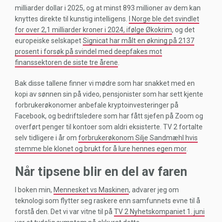
milliarder dollar i 2025, og at minst 893 millioner av dem kan
knyttes direkte til kunstig intelligens.
I Norge ble det svindlet
for over 2,1 milliarder kroner i 2024, ifølge Økokrim
, og det
europeiske selskapet
Signicat har målt en økning på 2137
prosent i forsøk på svindel med deepfakes mot
finanssektoren de siste tre årene
.
Bak disse tallene finner vi mødre som har snakket med en
kopi av sønnen sin på video, pensjonister som har sett kjente
forbrukerøkonomer anbefale kryptoinvesteringer på
Facebook, og bedriftsledere som har fått sjefen på Zoom og
overført penger til kontoer som aldri eksisterte. TV 2 fortalte
selv tidligere i år om
forbrukerøkonom Silje Sandmæhl hvis
stemme ble klonet og brukt for å lure hennes egen mor
.
Når tipsene blir en del av faren
I boken min,
Mennesket vs Maskinen
, advarer jeg om
teknologi som flytter seg raskere enn samfunnets evne til å
forstå den. Det vi var vitne til på
TV 2 Nyhetskompaniet 1. juni