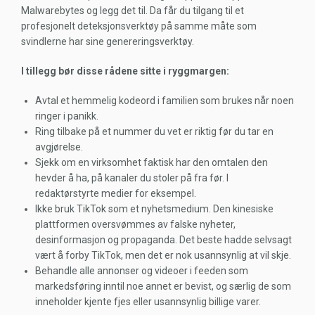
Malwarebytes og legg det til. Da får du tilgang til et
profesjonelt deteksjonsverktøy på samme måte som
svindlerne har sine genereringsverktøy.
I tillegg bør disse rådene sitte i ryggmargen:
Avtal et hemmelig kodeord i familien som brukes når noen
ringer i panikk.
Ring tilbake på et nummer du vet er riktig før du tar en
avgjørelse.
Sjekk om en virksomhet faktisk har den omtalen den
hevder å ha, på kanaler du stoler på fra før. I
redaktørstyrte medier for eksempel.
Ikke bruk TikTok som et nyhetsmedium. Den kinesiske
plattformen oversvømmes av falske nyheter,
desinformasjon og propaganda. Det beste hadde selvsagt
vært å forby TikTok, men det er nok usannsynlig at vil skje.
Behandle alle annonser og videoer i feeden som
markedsføring inntil noe annet er bevist, og særlig de som
inneholder kjente fjes eller usannsynlig billige varer.