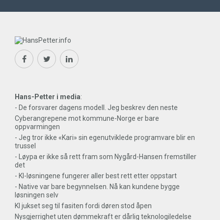
Hans-Petter i media
:
- De forsvarer dagens modell. Jeg beskrev den neste
Cyberangrepene mot kommune-Norge er bare
oppvarmingen
- Jeg tror ikke «Kari» sin egenutviklede programvare blir en
trussel
- Løypa er ikke så rett fram som Nygård-Hansen fremstiller
det
- KI-løsningene fungerer aller best rett etter oppstart
- Native var bare begynnelsen. Nå kan kundene bygge
løsningen selv
KI jukset seg til fasiten fordi døren stod åpen
Nysgjerrighet uten dømmekraft er dårlig teknologiledelse