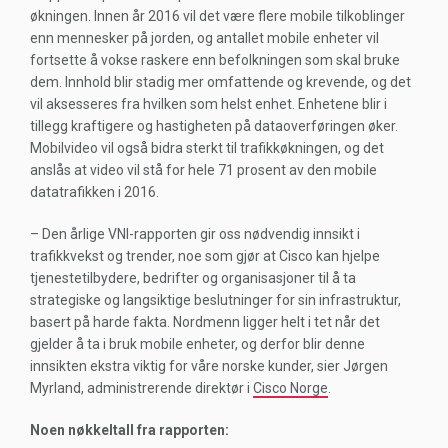
økningen. Innen år 2016 vil det være flere mobile tilkoblinger
enn mennesker på jorden, og antallet mobile enheter vil
fortsette å vokse raskere enn befolkningen som skal bruke
dem. Innhold blir stadig mer omfattende og krevende, og det
vil aksesseres fra hvilken som helst enhet. Enhetene blir i
tillegg kraftigere og hastigheten på dataoverføringen øker.
Mobilvideo vil også bidra sterkt til trafikkøkningen, og det
anslås at video vil stå for hele 71 prosent av den mobile
datatrafikken i 2016.
– Den årlige VNI-rapporten gir oss nødvendig innsikt i
trafikkvekst og trender, noe som gjør at Cisco kan hjelpe
tjenestetilbydere, bedrifter og organisasjoner til å ta
strategiske og langsiktige beslutninger for sin infrastruktur,
basert på harde fakta. Nordmenn ligger helt i tet når det
gjelder å ta i bruk mobile enheter, og derfor blir denne
innsikten ekstra viktig for våre norske kunder, sier Jørgen
Myrland, administrerende direktør i
Cisco Norge
.
Noen nøkkeltall fra rapporten: