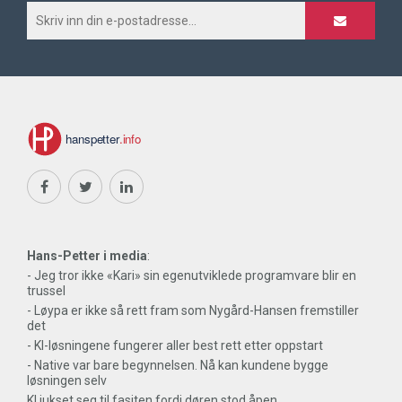
Hans-Petter i media
:
- Jeg tror ikke «Kari» sin egenutviklede programvare blir en
trussel
- Løypa er ikke så rett fram som Nygård-Hansen fremstiller
det
- KI-løsningene fungerer aller best rett etter oppstart
- Native var bare begynnelsen. Nå kan kundene bygge
løsningen selv
KI jukset seg til fasiten fordi døren stod åpen