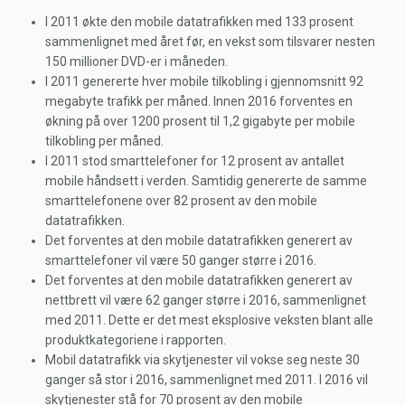
I 2011 økte den mobile datatrafikken med 133 prosent
sammenlignet med året før, en vekst som tilsvarer nesten
150 millioner DVD-er i måneden.
I 2011 genererte hver mobile tilkobling i gjennomsnitt 92
megabyte trafikk per måned. Innen 2016 forventes en
økning på over 1200 prosent til 1,2 gigabyte per mobile
tilkobling per måned.
I 2011 stod smarttelefoner for 12 prosent av antallet
mobile håndsett i verden. Samtidig genererte de samme
smarttelefonene over 82 prosent av den mobile
datatrafikken.
Det forventes at den mobile datatrafikken generert av
smarttelefoner vil være 50 ganger større i 2016.
Det forventes at den mobile datatrafikken generert av
nettbrett vil være 62 ganger større i 2016, sammenlignet
med 2011. Dette er det mest eksplosive veksten blant alle
produktkategoriene i rapporten.
Mobil datatrafikk via skytjenester vil vokse seg neste 30
ganger så stor i 2016, sammenlignet med 2011. I 2016 vil
skytjenester stå for 70 prosent av den mobile