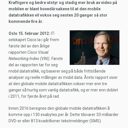
Kraftigere og bedre utstyr og stadig mer bruk av video på
mobilen er blant hovedårsakene til at den mobile
datatrafikken vil vokse seg nesten 20 ganger så stor
kommende fire år.
Oslo 15. februar 2012:
IT-
selskapet Cisco la i går frem
første del av den årlige
rapporten
Cisco Visual
Networking Index (VNI).
Første
del av rapporten tar for seg
mobil datatrafikk, og baserer seg på både frittstående
analyser og reelle målinger av mobil data. Årets rapport viser
at den globale mobile datatrafikken vokser mer enn tre
ganger så hurtig som vanlig datatrafikk, og er mer enn doblet
i 2011, for fjerde året på rad.
Innen 2016 beregnes den globale mobile datatrafikken å
komme opp i 130 exabytes per år. Dette tilsvarer 33 milliarder
DVD-er eller 813 kvadrillioner tekstmeldinger (SMS).