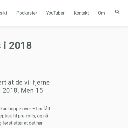
sikt
Podkaster
YouTuber
Kontakt
Om
 i 2018
t at de vil fjerne
i 2018. Men 15
 kan hoppe over – har fått
ptisk til pre-rolls, og nå
 først etter at det har