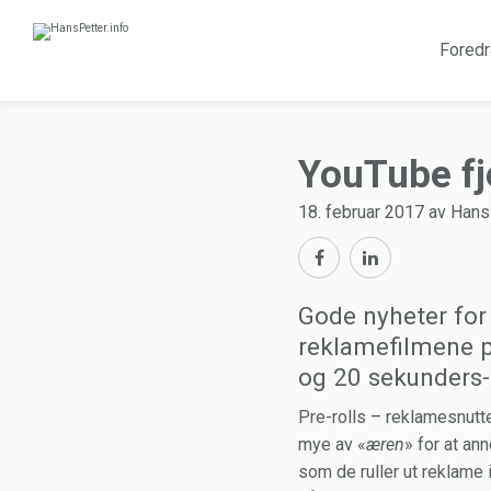
Foredr
YouTube fj
18. februar 2017 av Han
Gode nyheter for 
reklamefilmene p
og 20 sekunders-
Pre-rolls – reklamesnutte
mye av «
æren
» for at an
som de ruller ut reklame i