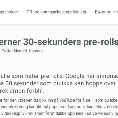
agsholder
PR- og kommunikasjonsrådgiver
Bøker og inn
erner 30-sekunders pre-rolls
s-Petter Nygard-Hansen
alle som hater pre-rolls: Google har annonser
å 30 sekunder som du ikke kan hoppe over 
reklamen forblir.
r før den videoen du gikk inn på YouTube for å se – som du ikke
nonseblokkering har blitt så populært. Facebook har alltid vært ske
 videoklipp, vil reklamen først dukke opp inne i selve videoen, og