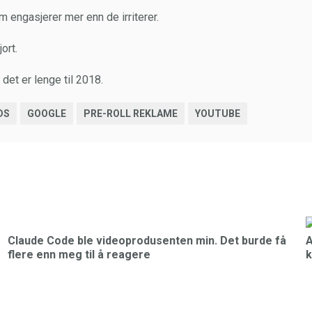
 engasjerer mer enn de irriterer.
ort.
 det er lenge til 2018.
DS
GOOGLE
PRE-ROLL REKLAME
YOUTUBE
Claude Code ble videoprodusenten min. Det burde få
A
flere enn meg til å reagere
k