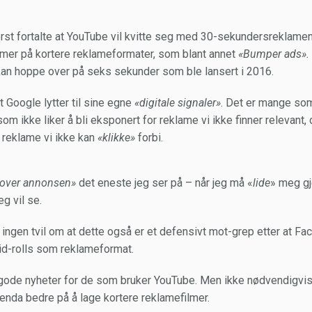
st fortalte at YouTube vil kvitte seg med 30-sekundersreklame
 mer på kortere reklameformater, som blant annet
«Bumper ads».
an hoppe over på seks sekunder som ble lansert i 2016.
t Google lytter til sine egne
«digitale signaler»
. Det er mange som 
om ikke liker å bli eksponert for reklame vi ikke finner relevant,
 reklame vi ikke kan
«klikke»
forbi.
over annonsen»
det eneste jeg ser på – når jeg må «
lide
» meg gj
eg vil se.
r ingen tvil om at dette også er et defensivt mot-grep etter at Fa
d-rolls som reklameformat.
 gode nyheter for de som bruker YouTube. Men ikke nødvendigvis
nda bedre på å lage kortere reklamefilmer.