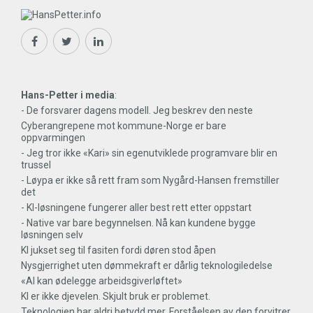
Hans-Petter i media
:
- De forsvarer dagens modell. Jeg beskrev den neste
Cyberangrepene mot kommune-Norge er bare
oppvarmingen
- Jeg tror ikke «Kari» sin egenutviklede programvare blir en
trussel
- Løypa er ikke så rett fram som Nygård-Hansen fremstiller
det
- KI-løsningene fungerer aller best rett etter oppstart
- Native var bare begynnelsen. Nå kan kundene bygge
løsningen selv
KI jukset seg til fasiten fordi døren stod åpen
Nysgjerrighet uten dømmekraft er dårlig teknologiledelse
«AI kan ødelegge arbeidsgiverløftet»
KI er ikke djevelen. Skjult bruk er problemet.
Teknologien har aldri betydd mer. Forståelsen av den forvitrer