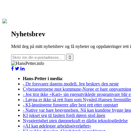
Nyhetsbrev
Meld deg på mitt nyhetsbrev og få nyheter og oppdateringer rett 
Hans-Petter i media
:
- De forsvarer dagens modell. Jeg beskrev den neste
Cyberangrepene mot kommune-Norge er bare oppvarmin
- Jeg tror ikke «Kari» sin egenutviklede programvare blir e
- Løypa er ikke så rett fram som Nygård-Hansen fremstille
- KI-løsningene fungerer aller best rett etter oppstart
- Native var bare begynnelsen. Nå kan kundene bygge løs
KI jukset seg til fasiten fordi døren stod åpen
Nysgjerrighet uten dømmekraft er dårlig teknologiledelse
«AI kan ødelegge arbeidsgiverløftet»