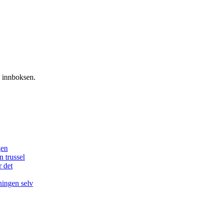
i innboksen.
gen
n trussel
r det
ningen selv