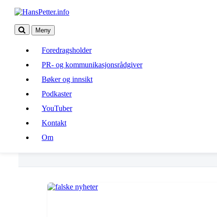
Meny
Foredragsholder
Foredragsholder
PR- og kommunikasjonsrådgiver
PR- og kommunikasjonsrådgiver
Bøker og innsikt
Bøker og innsikt
Podkaster
Podkaster
YouTuber
Kontakt
YouTuber
Om
Kontakt
Om
The Truthmark Intiative