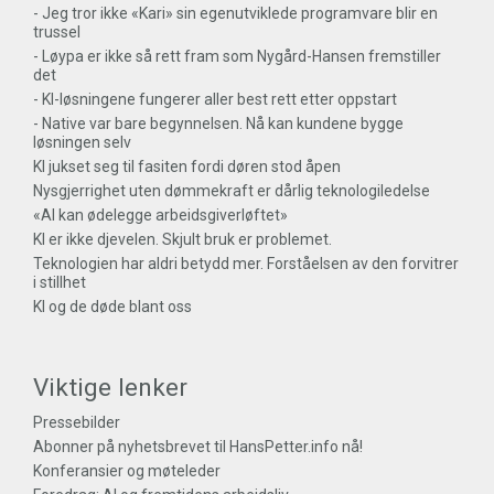
- Jeg tror ikke «Kari» sin egenutviklede programvare blir en
trussel
- Løypa er ikke så rett fram som Nygård-Hansen fremstiller
det
- KI-løsningene fungerer aller best rett etter oppstart
- Native var bare begynnelsen. Nå kan kundene bygge
løsningen selv
KI jukset seg til fasiten fordi døren stod åpen
Nysgjerrighet uten dømmekraft er dårlig teknologiledelse
«AI kan ødelegge arbeidsgiverløftet»
KI er ikke djevelen. Skjult bruk er problemet.
Teknologien har aldri betydd mer. Forståelsen av den forvitrer
i stillhet
KI og de døde blant oss
Viktige lenker
Pressebilder
Abonner på nyhetsbrevet til HansPetter.info nå!
Konferansier og møteleder