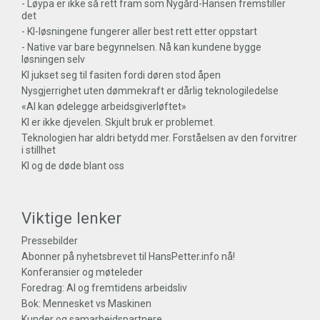
- Løypa er ikke så rett fram som Nygård-Hansen fremstiller
det
- KI-løsningene fungerer aller best rett etter oppstart
- Native var bare begynnelsen. Nå kan kundene bygge
løsningen selv
KI jukset seg til fasiten fordi døren stod åpen
Nysgjerrighet uten dømmekraft er dårlig teknologiledelse
«AI kan ødelegge arbeidsgiverløftet»
KI er ikke djevelen. Skjult bruk er problemet.
Teknologien har aldri betydd mer. Forståelsen av den forvitrer
i stillhet
KI og de døde blant oss
Viktige lenker
Pressebilder
Abonner på nyhetsbrevet til HansPetter.info nå!
Konferansier og møteleder
Foredrag: AI og fremtidens arbeidsliv
Bok: Mennesket vs Maskinen
Kunder og samarbeidspartnere