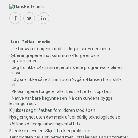
Hans-Petter i media
:
- De forsvarer dagens modell. Jeg beskrev den neste
Cyberangrepene mot kommune-Norge er bare
oppvarmingen
- Jeg tror ikke «Kari» sin egenutviklede programvare blir en
trussel
- Løypa er ikke så rett fram som Nygård-Hansen fremstiller
det
- KI-løsningene fungerer aller best rett etter oppstart
- Native var bare begynnelsen. Nå kan kundene bygge
løsningen selv
KI jukset seg til fasiten fordi døren stod åpen
Nysgjerrighet uten dømmekraft er dårlig teknologiledelse
«AI kan ødelegge arbeidsgiverløftet»
KI er ikke djevelen. Skjult bruk er problemet.
Teknologien har aldri betydd mer. Forståelsen av den forvitrer