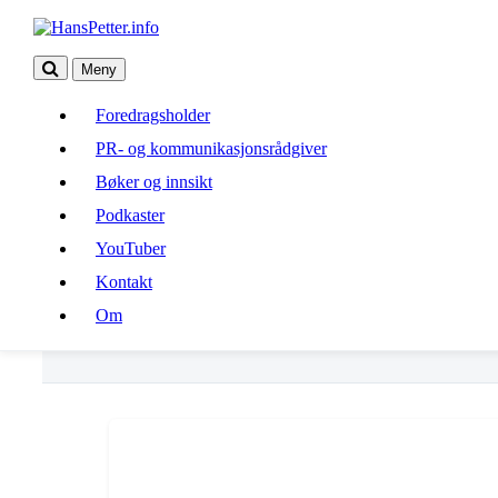
Meny
Foredragsholder
Foredragsholder
PR- og kommunikasjonsrådgiver
PR- og kommunikasjonsrådgiver
Bøker og innsikt
Bøker og innsikt
Podkaster
Podkaster
YouTuber
Kontakt
YouTuber
Om
Kontakt
Om
Big 5