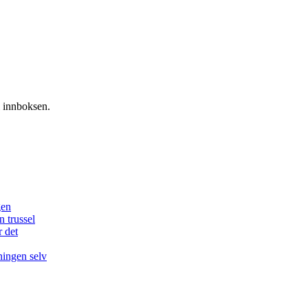
i innboksen.
gen
n trussel
r det
ningen selv