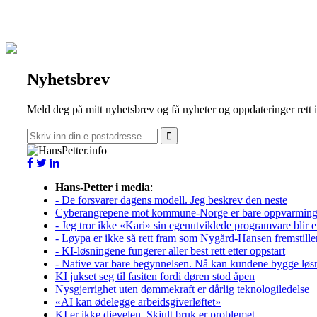
Nyhetsbrev
Meld deg på mitt nyhetsbrev og få nyheter og oppdateringer rett 
Hans-Petter i media
:
- De forsvarer dagens modell. Jeg beskrev den neste
Cyberangrepene mot kommune-Norge er bare oppvarmin
- Jeg tror ikke «Kari» sin egenutviklede programvare blir e
- Løypa er ikke så rett fram som Nygård-Hansen fremstille
- KI-løsningene fungerer aller best rett etter oppstart
- Native var bare begynnelsen. Nå kan kundene bygge løs
KI jukset seg til fasiten fordi døren stod åpen
Nysgjerrighet uten dømmekraft er dårlig teknologiledelse
«AI kan ødelegge arbeidsgiverløftet»
KI er ikke djevelen. Skjult bruk er problemet.