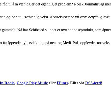
råd til å la vær, og er det egentlig et problem? Norsk Journalistlag me
roner, og har en usedvanlig vekst. Konsekvensene vil være betydelig hvi
år gammelt. Nå har Schibsted sluppet et nytt annonseprodukt, som åpner
t fra løpende nyhetsdekning på nett, og MediaPuls opplevde stor vekst i
In Radio
,
Google Play Music
eller
iTunes
. Eller via
RSS-feed!