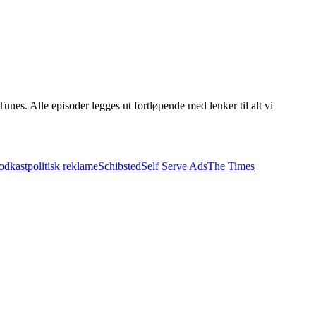
Tunes. Alle episoder legges ut fortløpende med lenker til alt vi
odkast
politisk reklame
Schibsted
Self Serve Ads
The Times