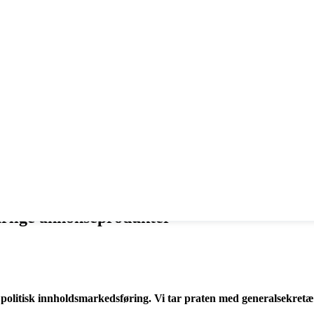
årlige annonseprodukter
late politisk innholdsmarkedsføring. Vi tar praten med generalsekr