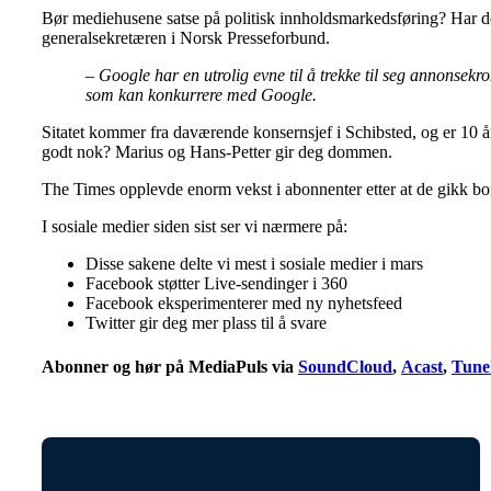
Bør mediehusene satse på politisk innholdsmarkedsføring? Har de 
generalsekretæren i Norsk Presseforbund.
– Google har en utrolig evne til å trekke til seg annonsek
som kan konkurrere med Google.
Sitatet kommer fra daværende konsernsjef i Schibsted, og er 10 
godt nok? Marius og Hans-Petter gir deg dommen.
The Times opplevde enorm vekst i abonnenter etter at de gikk bor
I sosiale medier siden sist ser vi nærmere på:
Disse sakene delte vi mest i sosiale medier i mars
Facebook støtter Live-sendinger i 360
Facebook eksperimenterer med ny nyhetsfeed
Twitter gir deg mer plass til å svare
Abonner og hør på MediaPuls via
SoundCloud
,
Acast
,
Tune