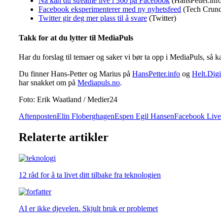
Nå kan du streame live i 360 på Facebook
(HansPetter.inf
Facebook eksperimenterer med ny nyhetsfeed
(Tech Crun
Twitter gir deg mer plass til å svare
(Twitter)
Takk for at du lytter til MediaPuls
Har du forslag til temaer og saker vi bør ta opp i MediaPuls, s
Du finner Hans-Petter og Marius på
HansPetter.info
og
Helt.Digi
har snakket om på
Mediapuls.no
.
Foto: Erik Waatland / Medier24
Aftenposten
Elin Floberghagen
Espen Egil Hansen
Facebook Live
Relaterte artikler
12 råd for å ta livet ditt tilbake fra teknologien
AI er ikke djevelen. Skjult bruk er problemet