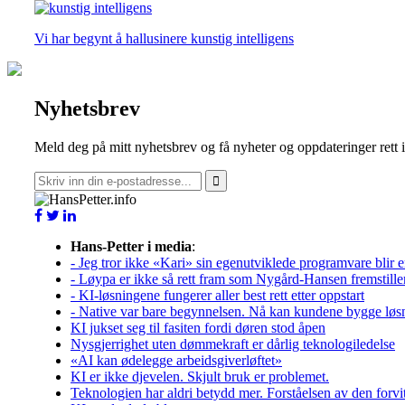
Vi har begynt å hallusinere kunstig intelligens
Nyhetsbrev
Meld deg på mitt nyhetsbrev og få nyheter og oppdateringer rett 
Hans-Petter i media
:
- Jeg tror ikke «Kari» sin egenutviklede programvare blir e
- Løypa er ikke så rett fram som Nygård-Hansen fremstille
- KI-løsningene fungerer aller best rett etter oppstart
- Native var bare begynnelsen. Nå kan kundene bygge løs
KI jukset seg til fasiten fordi døren stod åpen
Nysgjerrighet uten dømmekraft er dårlig teknologiledelse
«AI kan ødelegge arbeidsgiverløftet»
KI er ikke djevelen. Skjult bruk er problemet.
Teknologien har aldri betydd mer. Forståelsen av den forvitre