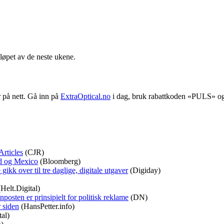
løpet av de neste ukene.
 på nett. Gå inn på
ExtraOptical.no
i dag, bruk rabattkoden «PULS» og f
Articles
(CJR)
nd og Mexico
(Bloomberg)
ikk over til tre daglige, digitale utgaver
(Digiday)
Helt.Digital)
posten er prinsipielt for politisk reklame
(DN)
 siden
(HansPetter.info)
tal)