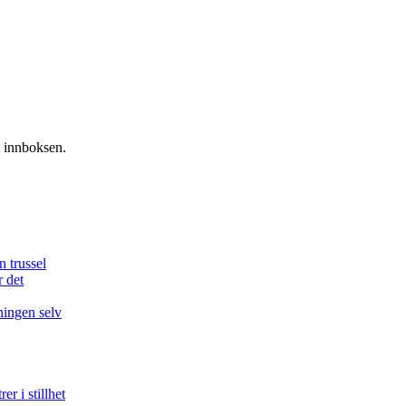
i innboksen.
n trussel
r det
ningen selv
r i stillhet