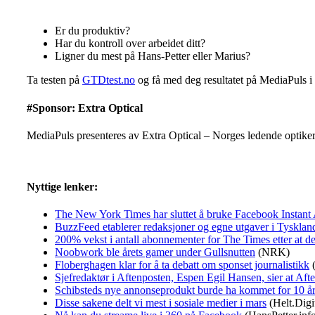
Er du produktiv?
Har du kontroll over arbeidet ditt?
Ligner du mest på Hans-Petter eller Marius?
Ta testen på
GTDtest.no
og få med deg resultatet på MediaPuls i 
#Sponsor: Extra Optical
MediaPuls presenteres av Extra Optical – Norges ledende optiker
Nyttige lenker:
The New York Times har sluttet å bruke Facebook Instant 
BuzzFeed etablerer redaksjoner og egne utgaver i Tyskla
200% vekst i antall abonnementer for The Times etter at de g
Noobwork ble årets gamer under Gullsnutten
(NRK)
Floberghagen klar for å ta debatt om sponset journalistikk
(
Sjefredaktør i Aftenposten, Espen Egil Hansen, sier at Aften
Schibsteds nye annonseprodukt burde ha kommet for 10 år
Disse sakene delt vi mest i sosiale medier i mars
(Helt.Digi