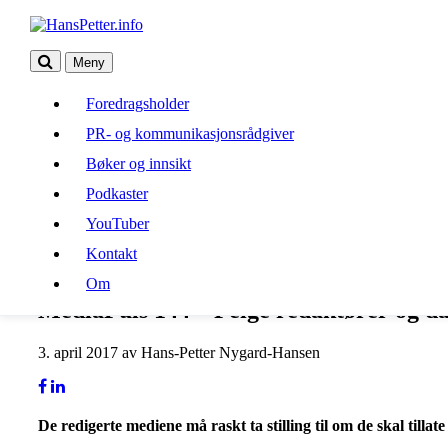
Meny
Foredragsholder
Foredragsholder
PR- og kommunikasjonsrådgiver
PR- og kommunikasjonsrådgiver
Bøker og innsikt
Bøker og innsikt
Podkaster
Podkaster
YouTuber
Kontakt
YouTuber
Om
Kontakt
Om
MediaPuls 144 – Feige redaktører og d
3. april 2017 av Hans-Petter Nygard-Hansen
De redigerte mediene må raskt ta stilling til om de skal til