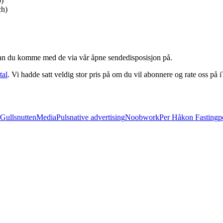
o)
ch)
å kan du komme med de via vår åpne sendedisposisjon på.
tal
. Vi hadde satt veldig stor pris på om du vil abonnere og rate oss på i
Gullsnutten
MediaPuls
native advertising
Noobwork
Per Håkon Fasting
p