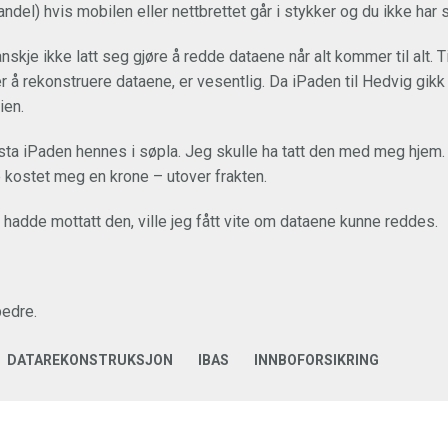
ndel) hvis mobilen eller nettbrettet går i stykker og du ikke har 
kanskje ikke latt seg gjøre å redde dataene når alt kommer til alt. 
ker å rekonstruere dataene, er vesentlig. Da iPaden til Hedvig gikk 
ien.
ta iPaden hennes i søpla. Jeg skulle ha tatt den med meg hjem. 
 kostet meg en krone – utover frakten.
hadde mottatt den, ville jeg fått vite om dataene kunne reddes.
bedre.
DATAREKONSTRUKSJON
IBAS
INNBOFORSIKRING