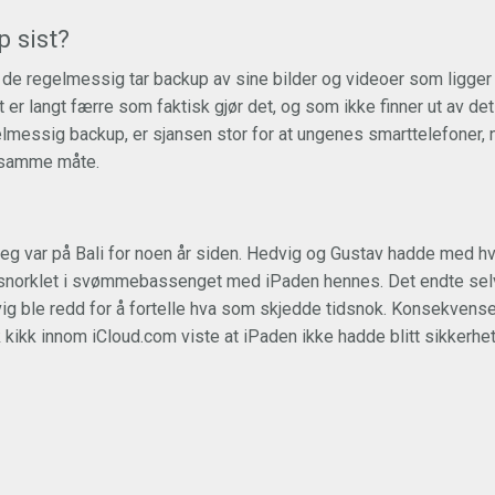
p sist?
 de regelmessig tar backup av sine bilder og videoer som ligger 
er langt færre som faktisk gjør det, og som ikke finner ut av det 
elmessig backup, er sjansen stor for at ungenes smarttelefoner, 
å samme måte.
jeg var på Bali for noen år siden. Hedvig og Gustav hadde med h
 snorklet i svømmebassenget med iPaden hennes. Det endte sel
vig ble redd for å fortelle hva som skjedde tidsnok. Konsekvense
kikk innom iCloud.com viste at iPaden ikke hadde blitt sikkerhet