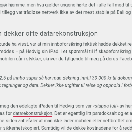
i gjør hjemme, men hva gjelder ungene hørte det i alle fall med ti
I tillegg var trådløse nettverk ikke av det mest stabile på Bali o
n dekker ofte datarekonstruksjon
burde ha visst, var at min innboforsikring faktisk hadde dekket 
reddes – på Hedvig sin iPad. I et spørsmål til If skadeforsikrin
mobilen går i stykker, skriver de følgende til meg på deres Face
.2.5 på innbo super så har man dekning inntil 30 000 kr til dokumen
 tegninger og data. Dekker ikke utgifter til reise og opphold i fo
 meg den ødelagte iPaden til Hedvig som var
«stappa full»
av hen
bas for
datarekonstruksjon
. Det er egentlig litt paradoksalt og et a
e siden anbefaler at man ikke lader mobilen eller nettbrettet om
ir sikkerhetskopiert. Samtidig vil de dekke kostnadene for å re