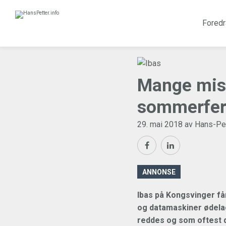
Foredr
Mange miste
sommerfer
29. mai 2018 av Hans-Pe
ANNONSE
Ibas på Kongsvinger få
og datamaskiner ødelagt
reddes og som oftest d