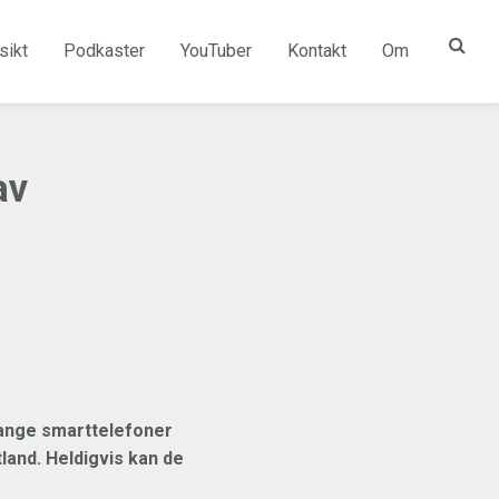
sikt
Podkaster
YouTuber
Kontakt
Om
av
mange smarttelefoner
tland. Heldigvis kan de