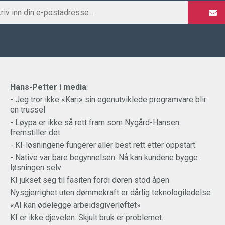
Hans-Petter i media
:
- Jeg tror ikke «Kari» sin egenutviklede programvare blir
en trussel
- Løypa er ikke så rett fram som Nygård-Hansen
fremstiller det
- KI-løsningene fungerer aller best rett etter oppstart
- Native var bare begynnelsen. Nå kan kundene bygge
løsningen selv
KI jukset seg til fasiten fordi døren stod åpen
Nysgjerrighet uten dømmekraft er dårlig teknologiledelse
«AI kan ødelegge arbeidsgiverløftet»
KI er ikke djevelen. Skjult bruk er problemet.