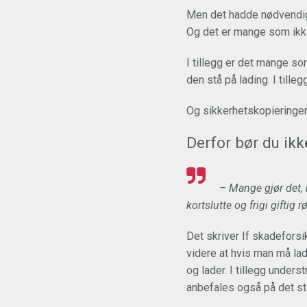
Men det hadde nødvendigv
Og det er mange som ikke
I tillegg er det mange so
den stå på lading. I tille
Og sikkerhetskopieringen
Derfor bør du ikk
– Mange gjør det, 
kortslutte og frigi giftig 
Det skriver If skadeforsi
videre at hvis man må lad
og lader. I tillegg under
anbefales også på det ste