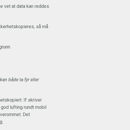
 vet at data kan reddes.
sikkerhetskopieres, så må
grunn.
an både ta fyr eller
etskopiert. If skriver
 god lufting rundt mobil
soverommet. Det
g.