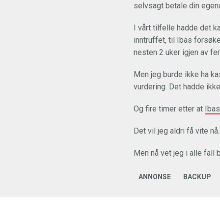
selvsagt betale din egena
I vårt tilfelle hadde det 
inntruffet, til Ibas forsø
nesten 2 uker igjen av fer
Men jeg burde ikke ha kas
vurdering. Det hadde ikke
Og fire timer etter at
Ibas
Det vil jeg aldri få vite nå.
Men nå vet jeg i alle fall 
ANNONSE
BACKUP