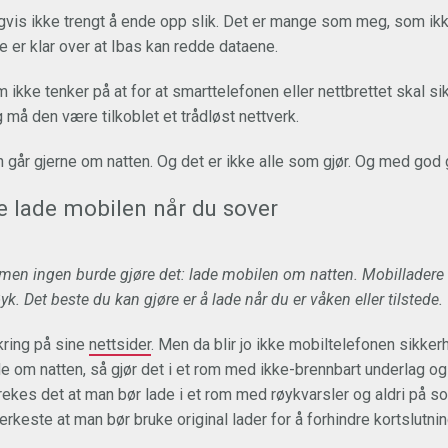
is ikke trengt å ende opp slik. Det er mange som meg, som ikke
 er klar over at Ibas kan redde dataene.
m ikke tenker på at for at smarttelefonen eller nettbrettet skal 
gg må den være tilkoblet et trådløst nettverk.
 går gjerne om natten. Og det er ikke alle som gjør. Og med god 
e lade mobilen når du sover
men ingen burde gjøre det: lade mobilen om natten. Mobilladere k
røyk. Det beste du kan gjøre er å lade når du er våken eller tilstede.
kring på sine
nettsider
. Men da blir jo ikke mobiltelefonen sikkerh
e om natten, så gjør det i et rom med ikke-brennbart underlag og
strekes det at man bør lade i et rom med røykvarsler og aldri på 
rkeste at man bør bruke original lader for å forhindre kortslutnin