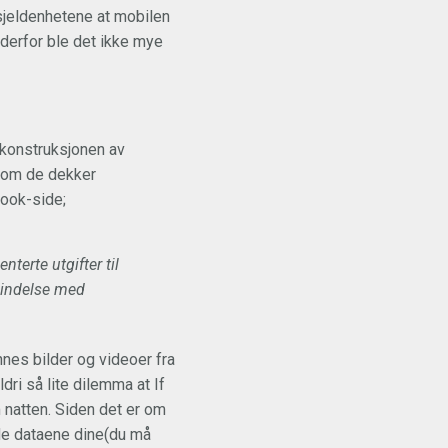
l sjeldenhetene at mobilen
g derfor ble det ikke mye
rekonstruksjonen av
g om de dekker
book-side;
terte utgifter til
rbindelse med
nes bilder og videoer fra
ldri så lite dilemma at If
 natten. Siden det er om
dde dataene dine(du må