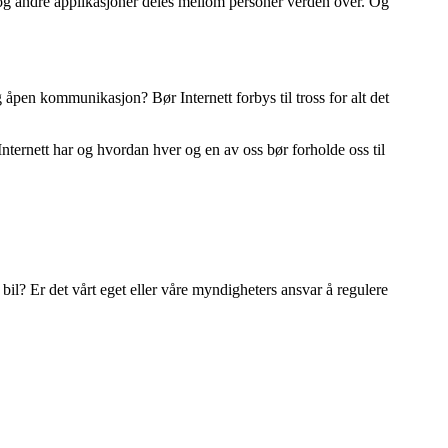
er og andre applikasjoner deles mellom personer verden over. Og
og åpen kommunikasjon? Bør Internett forbys til tross for alt det
Internett har og hvordan hver og en av oss bør forholde oss til
e bil? Er det vårt eget eller våre myndigheters ansvar å regulere