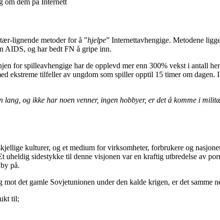
ng om dem på Internett
itær-lignende metoder for å ”
hjelpe
” Internettavhengige. Metodene ligg
enn AIDS, og har bedt FN å gripe inn.
elinjen for spilleavhengige har de opplevd mer enn 300% vekst i antal
med ekstreme tilfeller av ungdom som spiller opptil 15 timer om dagen. I F
n lang, og ikke har noen venner, ingen hobbyer, er det å komme i militær
orskjellige kulturer, og et medium for virksomheter, forbrukere og nasjo
Et uheldig sidestykke til denne visjonen var en kraftig utbredelse av po
 by på.
eg mot det gamle Sovjetunionen under den kalde krigen, er det samme ne
kt til;