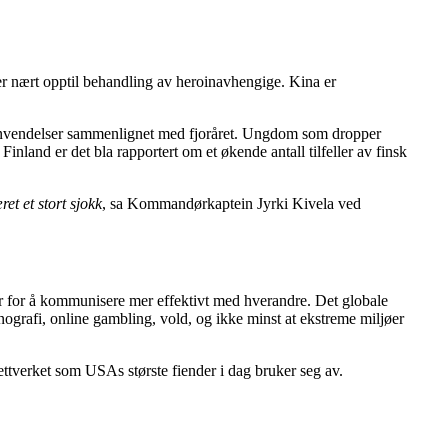
er nært opptil behandling av heroinavhengige. Kina er
l henvendelser sammenlignet med fjoråret. Ungdom som dropper
inland er det bla rapportert om et økende antall tilfeller av finsk
et et stort sjokk
, sa Kommandørkaptein Jyrki Kivela ved
ner for å kommunisere mer effektivt med hverandre. Det globale
rnografi, online gambling, vold, og ikke minst at ekstreme miljøer
ttverket som USAs største fiender i dag bruker seg av.