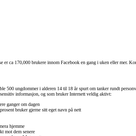
isse er ca 170,000 brukere innom Facebook en gang i uken eller mer. Ko
le 500 ungdommer i alderen 14 til 18 år spurt om tanker rundt personve
sensitiv informasjon, og som bruker Internett veldig aktivt:
flere ganger om dagen
 prosent bruker gjerne sitt eget navn på nett
kamera hjemme
rukt mot dem senere