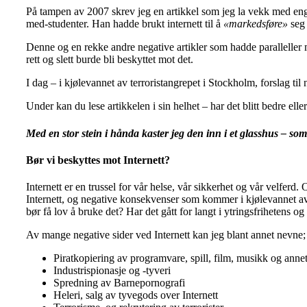
På tampen av 2007 skrev jeg en artikkel som jeg la vekk med enga
med-studenter. Han hadde brukt internett til å
«markedsføre»
seg 
Denne og en rekke andre negative artikler som hadde paralleller
rett og slett burde bli beskyttet mot det.
I dag – i kjølevannet av terroristangrepet i Stockholm, forslag til 
Under kan du lese artikkelen i sin helhet – har det blitt bedre ell
Med en stor stein i hånda kaster jeg den inn i et glasshus – som 
Bør vi beskyttes mot Internett?
Internett er en trussel for vår helse, vår sikkerhet og vår velferd
Internett, og negative konsekvenser som kommer i kjølevannet av de
bør få lov å bruke det? Har det gått for langt i ytringsfrihetens og
Av mange negative sider ved Internett kan jeg blant annet nevne;
Piratkopiering av programvare, spill, film, musikk og ann
Industrispionasje og -tyveri
Spredning av Barnepornografi
Heleri, salg av tyvegods over Internett