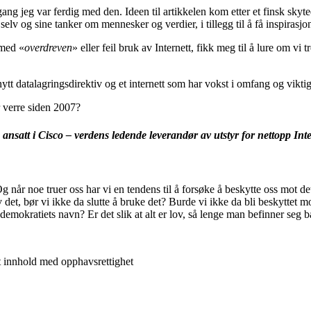
ng jeg var ferdig med den. Ideen til artikkelen kom etter et finsk sky
selv og sine tanker om mennesker og verdier, i tillegg til å få inspirasj
 med «
overdreven
» eller feil bruk av Internett, fikk meg til å lure om vi
nytt datalagringsdirektiv og et internett som har vokst i omfang og viktig
er verre siden 2007?
ansatt i Cisco – verdens ledende leverandør av utstyr for nettopp Inter
. Og når noe truer oss har vi en tendens til å forsøke å beskytte oss mot d
t, bør vi ikke da slutte å bruke det? Burde vi ikke da bli beskyttet mot
 demokratiets navn? Er det slik at alt er lov, så lenge man befinner seg b
et innhold med opphavsrettighet