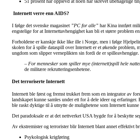
51 prosent har opplevd at noen har skrevet ubehagelige ti
Internett verre enn AIDS?
I følge det svenske magasinet
”PC for alle”
har Kina innført mil
engstelige for at Internettavhengighet kan bli et større problem 
Forholdene er kanskje ikke like ille i Norge, men i følge Hjelp
skolen for å spille dataspill over Internett er et økende problem, 
ungdom som slipper verneplikten sin fordi de er spilleavhengige.
–
For mennesker som spiller mye (internett)spill hele natte
de militære rekrutteringsenhetene.
Det terroriserte Internett
Internett ble først og fremst trukket frem som en integrator av f
landskapet kunne samles under ett for å dele ideer og erfaringer. 
ble raskt dyktige til å utnytte de mulighetene som Internett kunne
Det paradoksale er at det nettverket USA bygde for å beskytte s
Av ekstremister og terrorister blir Internett blant annet effektivt bru
Psykologisk krigføring