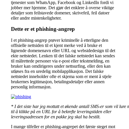
tjenester som WhatsApp, Facebook og LinkedIn fordi vi
jobber mer hjemme. Det gjør det enklere å overse viktige
detaljer som feilstavede domener, skrivefeil, feil datoer
eller andre mistenkeligheter.
Dette er et phishing-angrep
I et phishing-angrep prøver kriminelle å etterligne den
offisielle nettsiden til et kjent merke ved å bruke et
lignende domenenavn eller URL og websidedesign til det
ekte nettstedet. Lenken til det falske nettstedet kan sendes
til målrettede personer via e-post eller tekstmelding, en
bruker kan omdirigeres under nettsurfing, eller den kan
utløses fra en uredelig mobilapplikasjon. Det falske
nettstedet inneholder ofte et skjema som er ment å stjele
brukernes legitimasjon, betalingsdetaljer eller annen
personlig informasjon.
* I det siste har jeg mottatt et økende antall SMS-er som vil lure
til å klikke på en URL for å bekrefte leveringstiden eller
leveringsadressen for en pakke jeg skal ha bestilt.
I mange tilfeller er phishing-angrepet det første steget mot