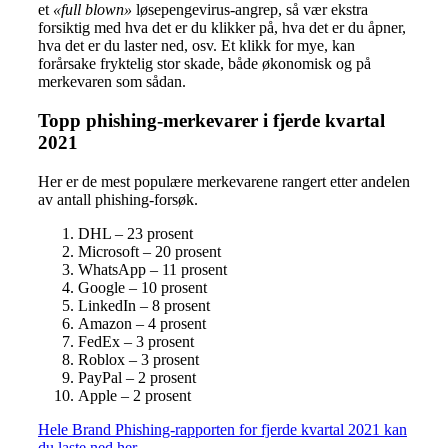
et
«full blown»
løsepengevirus-angrep, så vær ekstra
forsiktig med hva det er du klikker på, hva det er du åpner,
hva det er du laster ned, osv. Et klikk for mye, kan
forårsake fryktelig stor skade, både økonomisk og på
merkevaren som sådan.
Topp phishing-merkevarer i fjerde kvartal
2021
Her er de mest populære merkevarene rangert etter andelen
av antall phishing-forsøk.
DHL – 23 prosent
Microsoft – 20 prosent
WhatsApp – 11 prosent
Google – 10 prosent
LinkedIn – 8 prosent
Amazon – 4 prosent
FedEx – 3 prosent
Roblox – 3 prosent
PayPal – 2 prosent
Apple – 2 prosent
Hele Brand Phishing-rapporten for fjerde kvartal 2021 kan
du laste ned her
.