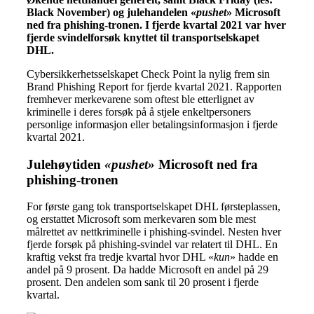
Black November) og julehandelen «
pushet
» Microsoft
ned fra phishing-tronen. I fjerde kvartal 2021 var hver
fjerde svindelforsøk knyttet til transportselskapet
DHL.
Cybersikkerhetsselskapet Check Point la nylig frem sin
Brand Phishing Report for fjerde kvartal 2021. Rapporten
fremhever merkevarene som oftest ble etterlignet av
kriminelle i deres forsøk på å stjele enkeltpersoners
personlige informasjon eller betalingsinformasjon i fjerde
kvartal 2021.
Julehøytiden
«pushet»
Microsoft ned fra
phishing-tronen
For første gang tok transportselskapet DHL førsteplassen,
og erstattet Microsoft som merkevaren som ble mest
målrettet av nettkriminelle i phishing-svindel. Nesten hver
fjerde forsøk på phishing-svindel var relatert til DHL. En
kraftig vekst fra tredje kvartal hvor DHL «
kun
» hadde en
andel på 9 prosent. Da hadde Microsoft en andel på 29
prosent. Den andelen som sank til 20 prosent i fjerde
kvartal.