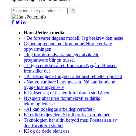
Hans-Petter i media
:
- De forsvarer dagens modell. Jeg beskrev den neste
Cyberangrepene mot kommune-Norge er bare
oppvarmingen
- Jeg tror ikke «Kari» sin egenutviklede
programvare blir en trussel
- Løypa er ikke så rett fram som Nygård-Hansen
fremstiller det
- KI-løsningene fungerer aller best rett etter oppstart
- Native var bare begynnelsen. Nå kan kundene
bygge løsningen selv
KI jukset seg til fasiten fordi døren stod åpen
Nysgjerrighet uten dømmekraft er dårlig
teknologiledelse
«AI kan ødelegge arbeidsgiverløftet»
KI er ikke djevelen. Skjult bruk er problemet.
Teknologien har aldri betydd mer. Forståelsen av
den forvitrer i stillhet
KI og de døde blant oss