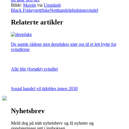
Bilde:
Maxim
via
Unsplash
Black Friday
nettfiske
Netthandel
phishing
svindel
Relaterte artikler
De gamle rådene mot deepfakes gjør oss til et lett bytte for
svindlerne
Alle blir (forsøkt) svindlet
Sosial handel vil tidobles innen 2030
Nyhetsbrev
Meld deg på mitt nyhetsbrev og få nyheter og
oppdateringer rett i innboksen.