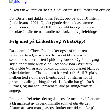
* Den falske utgaven av DHL på venstre siden, mens den ekte er
For første gang dukket også FedEx opp på topp 10-listen i
fjerde kvartal 2021. Og det gjorde dem nok av samme
grunn som i tilfellet til DHL; trusselaktører og svindlere
forsøkte å målrette netthandlerne i forkant av julefeiringen.
Følg med på LinkedIn og WhatsApp!
Rapporten til Check Point peker også på en annen
voksende trend; sosiale medier ser ut til å vokse blant
sektorene som er imitert i phishing-forsøk. Og for en gang
skyld er det ikke Meta-eide Facebook som
«viser vei»
.
Meta-eide WhatsApp vokser derimot i popularitet blant de
cyberkriminelle. Chatte-appen har vokst fra 6. til 3. plass
mellom tredje og fjerde kvartal 2021, og står nå for 11
prosent av alle phishing-forsøk. LinkedIn har gått fra 8. til
5. plass, og står for 8 prosent av alle phishing-relaterte
angrep.
I rapporten bekreftes det også at sosiale medier vil fortsette
å bli målrettet av cyberkriminelle som vil utnytte det
faktum at svært mange av oss bruker mer tid enn før på