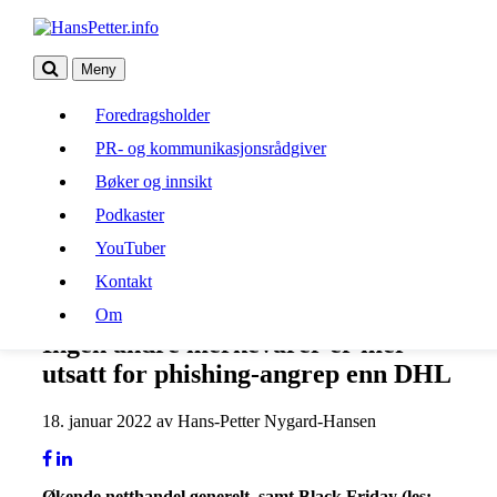
Meny
Foredragsholder
Foredragsholder
PR- og kommunikasjonsrådgiver
PR- og kommunikasjonsrådgiver
Bøker og innsikt
Bøker og innsikt
Podkaster
Podkaster
YouTuber
Kontakt
YouTuber
Om
Kontakt
Om
Ingen andre merkevarer er mer
utsatt for phishing-angrep enn DHL
18. januar 2022 av Hans-Petter Nygard-Hansen
Økende netthandel generelt, samt Black Friday (les: