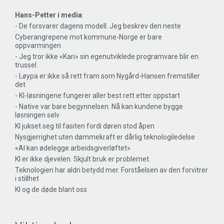
Hans-Petter i media
:
- De forsvarer dagens modell. Jeg beskrev den neste
Cyberangrepene mot kommune-Norge er bare
oppvarmingen
- Jeg tror ikke «Kari» sin egenutviklede programvare blir en
trussel
- Løypa er ikke så rett fram som Nygård-Hansen fremstiller
det
- KI-løsningene fungerer aller best rett etter oppstart
- Native var bare begynnelsen. Nå kan kundene bygge
løsningen selv
KI jukset seg til fasiten fordi døren stod åpen
Nysgjerrighet uten dømmekraft er dårlig teknologiledelse
«AI kan ødelegge arbeidsgiverløftet»
KI er ikke djevelen. Skjult bruk er problemet.
Teknologien har aldri betydd mer. Forståelsen av den forvitrer
i stillhet
KI og de døde blant oss