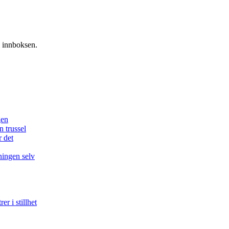
i innboksen.
gen
n trussel
r det
ningen selv
r i stillhet