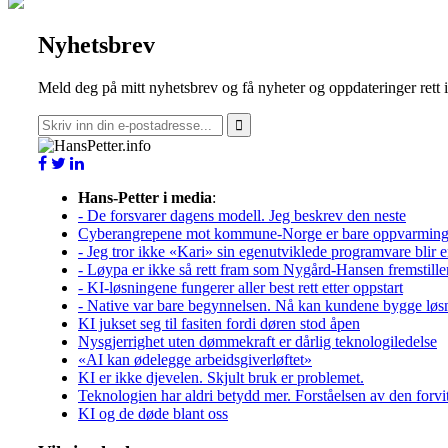
Nyhetsbrev
Meld deg på mitt nyhetsbrev og få nyheter og oppdateringer rett 
Hans-Petter i media
:
- De forsvarer dagens modell. Jeg beskrev den neste
Cyberangrepene mot kommune-Norge er bare oppvarmin
- Jeg tror ikke «Kari» sin egenutviklede programvare blir e
- Løypa er ikke så rett fram som Nygård-Hansen fremstille
- KI-løsningene fungerer aller best rett etter oppstart
- Native var bare begynnelsen. Nå kan kundene bygge løs
KI jukset seg til fasiten fordi døren stod åpen
Nysgjerrighet uten dømmekraft er dårlig teknologiledelse
«AI kan ødelegge arbeidsgiverløftet»
KI er ikke djevelen. Skjult bruk er problemet.
Teknologien har aldri betydd mer. Forståelsen av den forvitre
KI og de døde blant oss