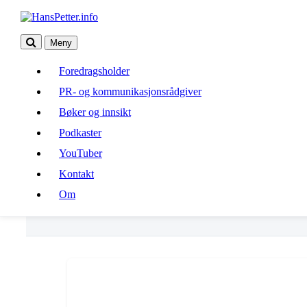
Meny
Foredragsholder
Foredragsholder
PR- og kommunikasjonsrådgiver
PR- og kommunikasjonsrådgiver
Bøker og innsikt
Bøker og innsikt
Podkaster
Podkaster
YouTuber
Kontakt
YouTuber
Om
Kontakt
Om
utstyr