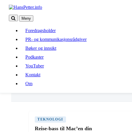
Meny
Foredragsholder
Foredragsholder
PR- og kommunikasjonsrådgiver
PR- og kommunikasjonsrådgiver
Bøker og innsikt
Bøker og innsikt
Podkaster
Podkaster
YouTuber
Kontakt
YouTuber
Om
Kontakt
Om
TwelveSouth
TEKNOLOGI
Reise-bass til Mac’en din