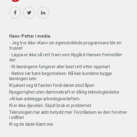
Hans-Petter i media
:
- Jeg tror ikke «Kari» sin egenutviklede programvare blir en
trussel
- Løypa er ikke så rett fram som Nygård-Hansen fremstiller
det
- KI-løsningene fungerer aller best rett etter oppstart
- Native var bare begynnelsen. Nå kan kundene bygge
løsningen selv
KI jukset seg til fasiten fordi døren stod åpen
Nysgjerrighet uten dømmekraft er dårlig teknologiledelse
«AI kan ødelegge arbeidsgiverløftet»
KI er ikke djevelen. Skjult bruk er problemet.
Teknologien har aldri betydd mer. Forståelsen av den forvitrer
i stillhet
KI og de døde blant oss