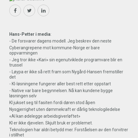
Hans-Petter i media
:
- De forsvarer dagens modell. Jeg beskrev den neste
Cyberangrepene mot kommune-Norge er bare
oppvarmingen
- Jeg tror ikke «Kari» sin egenutviklede programvare blir en
trussel
- Løypa er ikke så rett fram som Nygård-Hansen fremstiller
det
- KI-løsningene fungerer aller best rett etter oppstart
- Native var bare begynnelsen. Nå kan kundene bygge
løsningen selv
KI jukset seg til fasiten fordi døren stod åpen
Nysgjerrighet uten dømmekraft er dårlig teknologiledelse
«AI kan ødelegge arbeidsgiverløftet»
KI er ikke djevelen. Skjult bruk er problemet.
Teknologien har aldri betydd mer. Forståelsen av den forvitrer
i stillhet