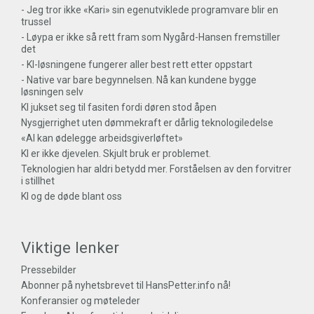
- Jeg tror ikke «Kari» sin egenutviklede programvare blir en
trussel
- Løypa er ikke så rett fram som Nygård-Hansen fremstiller
det
- KI-løsningene fungerer aller best rett etter oppstart
- Native var bare begynnelsen. Nå kan kundene bygge
løsningen selv
KI jukset seg til fasiten fordi døren stod åpen
Nysgjerrighet uten dømmekraft er dårlig teknologiledelse
«AI kan ødelegge arbeidsgiverløftet»
KI er ikke djevelen. Skjult bruk er problemet.
Teknologien har aldri betydd mer. Forståelsen av den forvitrer
i stillhet
KI og de døde blant oss
Viktige lenker
Pressebilder
Abonner på nyhetsbrevet til HansPetter.info nå!
Konferansier og møteleder