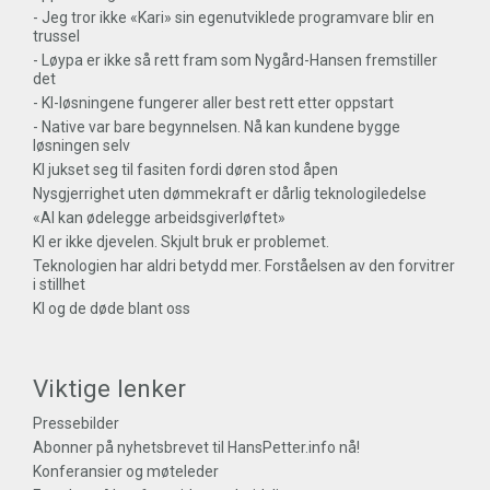
- Jeg tror ikke «Kari» sin egenutviklede programvare blir en
trussel
- Løypa er ikke så rett fram som Nygård-Hansen fremstiller
det
- KI-løsningene fungerer aller best rett etter oppstart
- Native var bare begynnelsen. Nå kan kundene bygge
løsningen selv
KI jukset seg til fasiten fordi døren stod åpen
Nysgjerrighet uten dømmekraft er dårlig teknologiledelse
«AI kan ødelegge arbeidsgiverløftet»
KI er ikke djevelen. Skjult bruk er problemet.
Teknologien har aldri betydd mer. Forståelsen av den forvitrer
i stillhet
KI og de døde blant oss
Viktige lenker
Pressebilder
Abonner på nyhetsbrevet til HansPetter.info nå!
Konferansier og møteleder