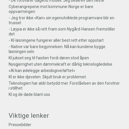
- De forsvarer dagens modell. Jeg beskrev den neste
Cyberangrepene mot kommune-Norge er bare
oppvarmingen
- Jeg tror ikke «Kari» sin egenutviklede programvare blir en
trussel
- Løypa er ikke så rett fram som Nygård-Hansen fremstiller
det
- KI-løsningene fungerer aller best rett etter oppstart
- Native var bare begynnelsen. Nå kan kundene bygge
løsningen selv
KI jukset seg til fasiten fordi døren stod åpen
Nysgjerrighet uten dømmekraft er dårlig teknologiledelse
«AI kan ødelegge arbeidsgiverløftet»
KI er ikke djevelen. Skjult bruk er problemet.
Teknologien har aldri betydd mer. Forståelsen av den forvitrer
i stillhet
KI og de døde blant oss
Viktige lenker
Pressebilder