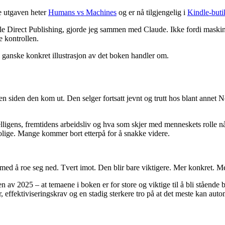
e utgaven heter
Humans vs Machines
og er nå tilgjengelig i
Kindle-but
dle Direct Publishing, gjorde jeg sammen med Claude. Ikke fordi maskin
e kontrollen.
ganske konkret illustrasjon av det boken handler om.
 siden den kom ut. Den selger fortsatt jevnt og trutt hos blant annet 
elligens, fremtidens arbeidsliv og hva som skjer med menneskets rolle 
olige. Mange kommer bort etterpå for å snakke videre.
d med å roe seg ned. Tvert imot. Den blir bare viktigere. Mer konkret. 
n av 2025 – at temaene i boken er for store og viktige til å bli stående
, effektiviseringskrav og en stadig sterkere tro på at det meste kan auto