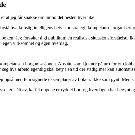
de
er at jeg får snakke om innholdet nesten hver uke.
rstå hva kunstig intelligens betyr for strategi, kompetanse, organiserin
oken. Jeg forsøker å gi publikum en realistisk situasjonsforståelse. 
a i egen virksomhet og egen hverdag.
ompetansen i organisasjonen. Ansatte som kjenner på uro for om jobbe
r seg hva arbeid egentlig skal bety i en tid der stadig mer kan automatise
g også med fem signerte eksemplarer av boken. Ikke som pynt. Men som
yset er slått av, kaffekoppene er ryddet bort og hverdagen har begynt ig