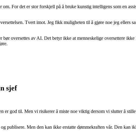
. For det er stor forskjell på å bruke kunstig intelligens som en assist
ersettelsen. Tvert imot. Jeg fikk muligheten til å gjøre noe jeg ellers 
er bør oversettes av AI. Det betyr ikke at menneskelige oversettere ikke 
føre.
n sjef
 er god til. Men vi risikerer å miste noe viktig dersom vi slutter å sti
e og publisere. Men den kan ikke erstatte dømmekraften vår. Den kan ik