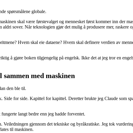
nde spørsmålene globale.
 maskinen skal være førstevalget og mennesket først kommer inn der mas
aldri sover. Når teknologien gjør det mulig å produsere mer, raskere og 
ritmene? Hvem skal eie dataene? Hvem skal definere verdien av mennes
iktig å gjøre boken tilgjengelig på engelsk. Ikke det at jeg tror en eng
til sammen med maskinen
n den ble til.
lsk. Side for side. Kapittel for kapittel. Deretter brukte jeg Claude so
et fungerte langt bedre enn jeg hadde forventet.
. Veiledningen gjennom det tekniske og byråkratiske. Jeg tok vurderingen
ates til maskinen.