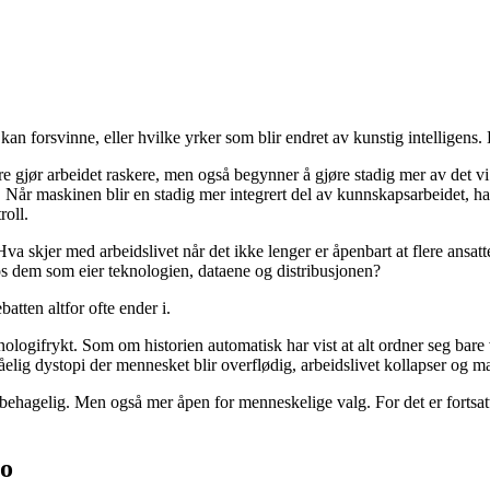
forsvinne, eller hvilke yrker som blir endret av kunstig intelligens. De
jør arbeidet raskere, men også begynner å gjøre stadig mer av det vi t
 Når maskinen blir en stadig mer integrert del av kunnskapsarbeidet, ha
oll.
a skjer med arbeidslivet når det ikke lenger er åpenbart at flere ansa
hos dem som eier teknologien, dataene og distribusjonen?
atten altfor ofte ender i.
ologifrykt. Som om historien automatisk har vist at alt ordner seg bare
lig dystopi der mennesket blir overflødig, arbeidslivet kollapser og ma
behagelig. Men også mer åpen for menneskelige valg. For det er fortsat
ro