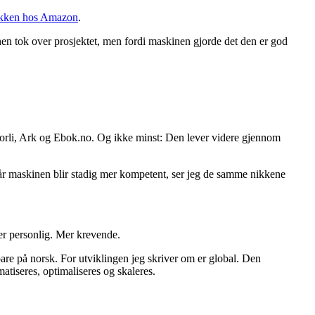
ikken hos Amazon
.
en tok over prosjektet, men fordi maskinen gjorde det den er god
Norli, Ark og Ebok.no. Og ikke minst: Den lever videre gjennom
når maskinen blir stadig mer kompetent, ser jeg de samme nikkene
Mer personlig. Mer krevende.
 bare på norsk. For utviklingen jeg skriver om er global. Den
matiseres, optimaliseres og skaleres.