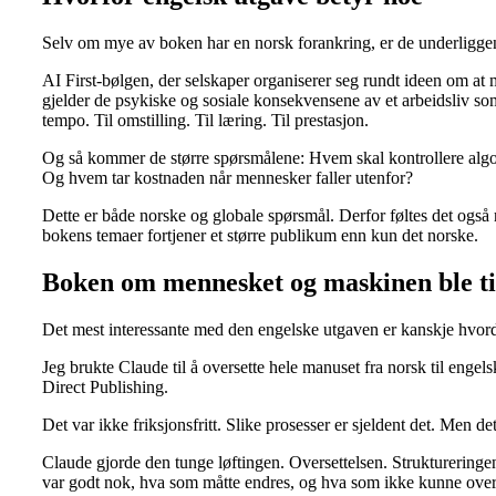
Selv om mye av boken har en norsk forankring, er de underligge
AI First-bølgen, der selskaper organiserer seg rundt ideen om at
gjelder de psykiske og sosiale konsekvensene av et arbeidsliv som 
tempo. Til omstilling. Til læring. Til prestasjon.
Og så kommer de større spørsmålene: Hvem skal kontrollere algo
Og hvem tar kostnaden når mennesker faller utenfor?
Dette er både norske og globale spørsmål. Derfor føltes det også r
bokens temaer fortjener et større publikum enn kun det norske.
Boken om mennesket og maskinen ble 
Det mest interessante med den engelske utgaven er kanskje hvorda
Jeg brukte Claude til å oversette hele manuset fra norsk til enge
Direct Publishing.
Det var ikke friksjonsfritt. Slike prosesser er sjeldent det. Men d
Claude gjorde den tunge løftingen. Oversettelsen. Struktureringen
var godt nok, hva som måtte endres, og hva som ikke kunne overl