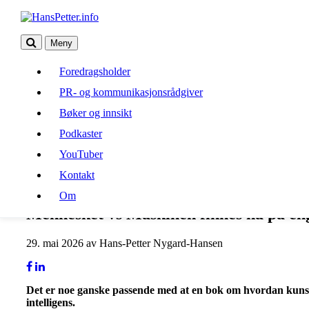
Meny
Foredragsholder
Foredragsholder
PR- og kommunikasjonsrådgiver
PR- og kommunikasjonsrådgiver
Bøker og innsikt
Bøker og innsikt
Podkaster
Podkaster
YouTuber
Kontakt
YouTuber
Om
Kontakt
Om
Mennesket vs Maskinen finnes nå på en
29. mai 2026 av Hans-Petter Nygard-Hansen
Det er noe ganske passende med at en bok om hvordan kunstig 
intelligens.