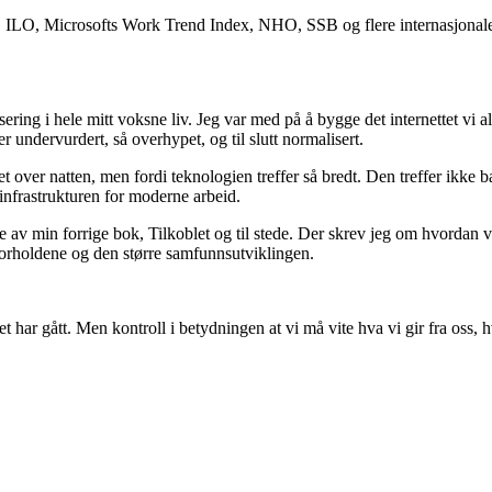
 ILO, Microsofts Work Trend Index, NHO, SSB og flere internasjonale 
ring i hele mitt voksne liv. Jeg var med på å bygge det internettet vi al
ter undervurdert, så overhypet, og til slutt normalisert.
et over natten, men fordi teknologien treffer så bredt. Den treffer ikke 
infrastrukturen for moderne arbeid.
v min forrige bok, Tilkoblet og til stede. Der skrev jeg om hvordan vi k
forholdene og den større samfunnsutviklingen.
et har gått. Men kontroll i betydningen at vi må vite hva vi gir fra oss