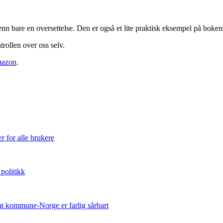
n bare en oversettelse. Den er også et lite praktisk eksempel på boke
rollen over oss selv.
mazon
.
 for alle brukere
 politikk
at kommune-Norge er farlig sårbart