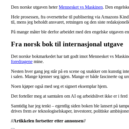
Den norske utgaven heter
Mennesket vs Maskinen
. Den engelsk
Hele prosessen, fra oversettelse til publisering via Amazons Kin
til, mens jeg beholdt ansvaret, retningen og den siste redaksjonell
På mange måter ble derfor arbeidet med den engelske utgaven en 
Fra norsk bok til internasjonal utgave
Det norske bokmarkedet har tatt godt imot Mennesket vs Maskinen
foredragene
mine.
Nesten hver gang jeg står på en scene og snakker om kunstig int
i salen. Mange kjenner seg igjen. Mange er både fascinerte og ur
Noen kjøper også med seg et signert eksemplar hjem.
Det forteller meg at samtalen om AI og arbeidslivet ikke er i fer
Samtidig har jeg tenkt – egentlig siden boken ble lansert på tampe
drives frem av teknologiselskaper, investorer, politiske ambisjoner
//Artikkelen fortsetter etter annonsen//