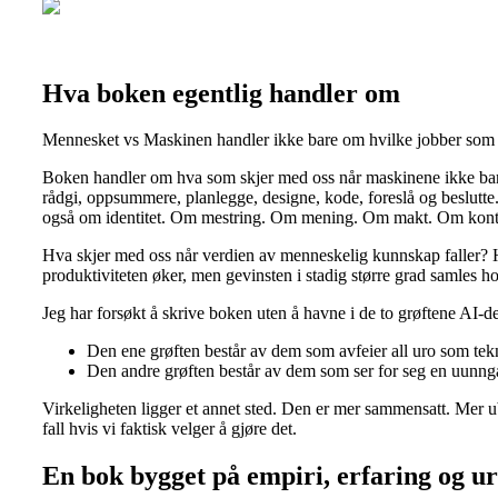
Hva boken egentlig handler om
Mennesket vs Maskinen handler ikke bare om hvilke jobber som kan 
Boken handler om hva som skjer med oss når maskinene ikke bare g
rådgi, oppsummere, planlegge, designe, kode, foreslå og beslutte.
også om identitet. Om mestring. Om mening. Om makt. Om kontr
Hva skjer med oss når verdien av menneskelig kunnskap faller? Hv
produktiviteten øker, men gevinsten i stadig større grad samles 
Jeg har forsøkt å skrive boken uten å havne i de to grøftene AI-deb
Den ene grøften består av dem som avfeier all uro som tekn
Den andre grøften består av dem som ser for seg en uunngåe
Virkeligheten ligger et annet sted. Den er mer sammensatt. Mer u
fall hvis vi faktisk velger å gjøre det.
En bok bygget på empiri, erfaring og u