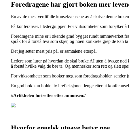
Foredragene har gjort boken mer leven
En av de mest verdifulle konsekvensene av å skrive denne boken 
På konferanser. I ledergrupper. For virksomheter som forsøker å fo
Foredragene mine er i økende grad bygget rundt rammeverket fra b
språk for å forstå hva som skjer, og noen konkrete grep de kan t
Det jeg setter mest pris på, er samtalene etterpå.
Ledere som lurer på hvordan de skal bruke AI uten å bygge ned k
å forstå hvilke valg de bør ta. Og mennesker som rett og slett spø
For virksomheter som booker meg som foredragsholder, sender je
En god bok kan holde liv i refleksjonen lenge etter at konferansel
//Artikkelen fortsetter etter annonsen//
Hvorfor engelsk utgave betyr noe