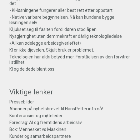
det
- KI-løsningene fungerer aller best rett etter oppstart
- Native var bare begynnelsen. Nå kan kundene bygge
løsningen selv
KI jukset seg til fasiten fordi døren stod åpen
Nysgjerrighet uten dømmekraft er dårlig teknologiledelse
«AI kan ødelegge arbeidsgiverløftet»
KI er ikke djevelen. Skjult bruk er problemet.
Teknologien har aldri betydd mer. Forståelsen av den forvitrer
i stillhet
KI og de døde blant oss
Viktige lenker
Pressebilder
Abonner på nyhetsbrevet til HansPetter.info nå!
Konferansier og møteleder
Foredrag: AI og fremtidens arbeidsliv
Bok: Mennesket vs Maskinen
Kunder og samarbeidspartnere