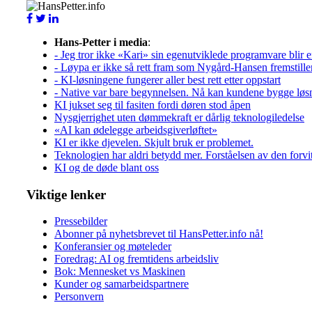
Hans-Petter i media
:
- Jeg tror ikke «Kari» sin egenutviklede programvare blir e
- Løypa er ikke så rett fram som Nygård-Hansen fremstille
- KI-løsningene fungerer aller best rett etter oppstart
- Native var bare begynnelsen. Nå kan kundene bygge løs
KI jukset seg til fasiten fordi døren stod åpen
Nysgjerrighet uten dømmekraft er dårlig teknologiledelse
«AI kan ødelegge arbeidsgiverløftet»
KI er ikke djevelen. Skjult bruk er problemet.
Teknologien har aldri betydd mer. Forståelsen av den forvitre
KI og de døde blant oss
Viktige lenker
Pressebilder
Abonner på nyhetsbrevet til HansPetter.info nå!
Konferansier og møteleder
Foredrag: AI og fremtidens arbeidsliv
Bok: Mennesket vs Maskinen
Kunder og samarbeidspartnere
Personvern