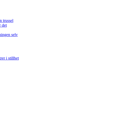
n trussel
r det
ningen selv
r i stillhet